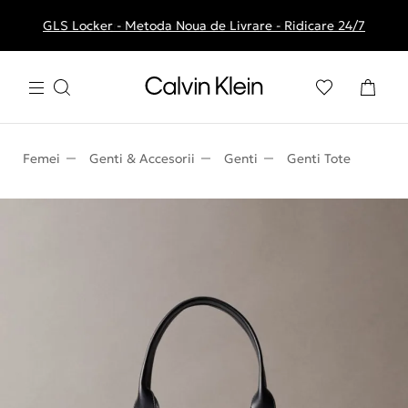
GLS Locker - Metoda Noua de Livrare - Ridicare 24/7
Livrare gratuita la comenzile de peste 250 RON
Femei
Genti & Accesorii
Genti
Genti Tote