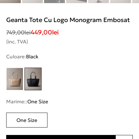
Geanta Tote Cu Logo Monogram Embosat
449,00
lei
749,00
lei
(inc. TVA)
Culoare:
Black
Marime::
One Size
One Size