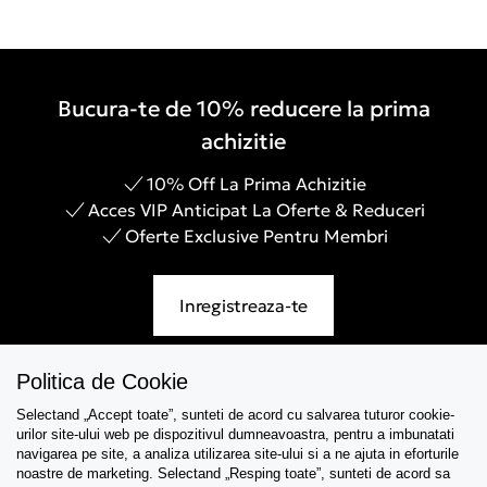
Bucura-te de 10% reducere la prima
achizitie
10% Off La Prima Achizitie
Acces VIP Anticipat La Oferte & Reduceri
Oferte Exclusive Pentru Membri
Inregistreaza-te
Politica de Cookie
Selectand „Accept toate”, sunteti de acord cu salvarea tuturor cookie-
Asistenta
urilor site-ului web pe dispozitivul dumneavoastra, pentru a imbunatati
navigarea pe site, a analiza utilizarea site-ului si a ne ajuta in eforturile
Colectii
noastre de marketing. Selectand „Resping toate”, sunteti de acord sa