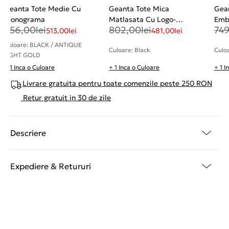
Geanta Tote Medie Cu
Geanta Tote Mica
Gean
Monograma
Matlasata Cu Logo-
Embl
856,00
lei
802,00
lei
74
Emblema
513,00
lei
481,00
lei
Culoare: BLACK / ANTIQUE
Culoare: Black
Culo
LIGHT GOLD
+ 1 Inca o Culoare
+ 1 Inca o Culoare
+ 1 I
Livrare gratuita pentru toate comenzile peste 250 RON
Retur gratuit in 30 de zile
Descriere
Expediere & Retururi