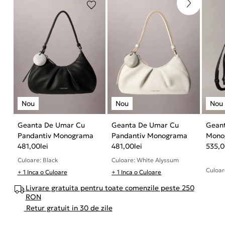
Geanta De Umar Cu
Geanta De Umar Cu
Geant
Pandantiv Monograma
Pandantiv Monograma
Mono
481,00
lei
481,00
lei
Signa
535,
Culoare: Black
Culoare: White Alyssum
Culoar
+ 1 Inca o Culoare
+ 1 Inca o Culoare
Livrare gratuita pentru toate comenzile peste 250
RON
Retur gratuit in 30 de zile