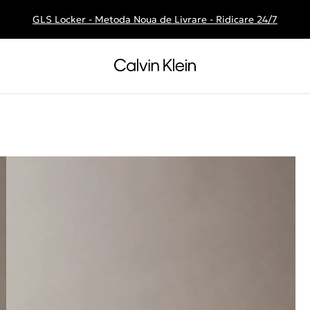
GLS Locker - Metoda Noua de Livrare - Ridicare 24/7
Livrare gratuita la comenzile de peste 250 RON