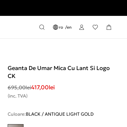
ro
en
Geanta De Umar Mica Cu Lant Si Logo
CK
417,00
lei
695,00
lei
(inc. TVA)
Culoare:
BLACK / ANTIQUE LIGHT GOLD