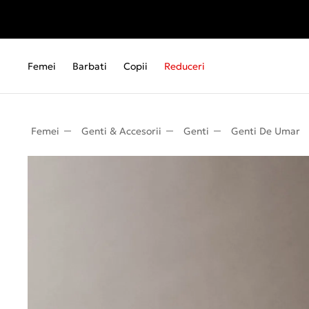
Femei
Barbati
Copii
Reduceri
Femei
Genti & Accesorii
Genti
Genti De Umar