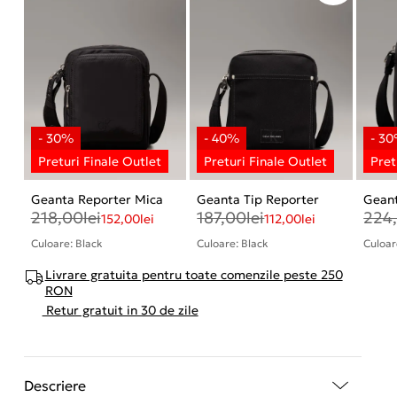
Geanta Reporter Mica
Geanta Tip Reporter
Geant
218,00
lei
187,00
lei
224
152,00
lei
112,00
lei
Culoare: Black
Culoare: Black
Culoar
Livrare gratuita pentru toate comenzile peste 250
RON
Retur gratuit in 30 de zile
Descriere