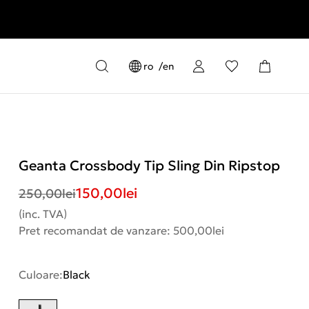
ro
en
Geanta Crossbody Tip Sling Din Ripstop
150,00
lei
250,00
lei
(inc. TVA)
Pret recomandat de vanzare: 500,00lei
Culoare:
Black