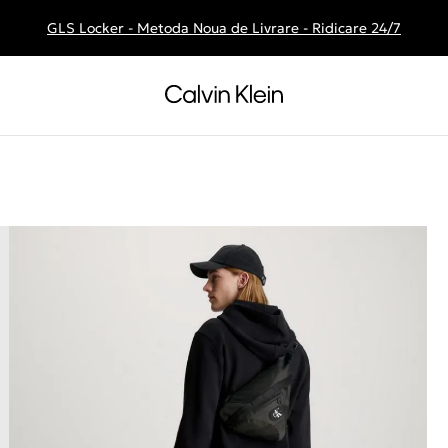
GLS Locker - Metoda Noua de Livrare - Ridicare 24/7
Livrare gratuita la comenzile de peste 250 RON