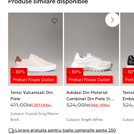
Produse similare disponibile
Tenisi Vulcanizati Din
Adidasi Din Material
Tenis
Piele
Combinat Din Piele Si
Embl
411,00
lei
524,00
lei
524
Mesh
287,00
lei
366,00
lei
Culoare: Crystal Gray/Warm
Brick
Culoare: Bright White
Culoar
Livrare gratuita pentru toate comenzile peste 250