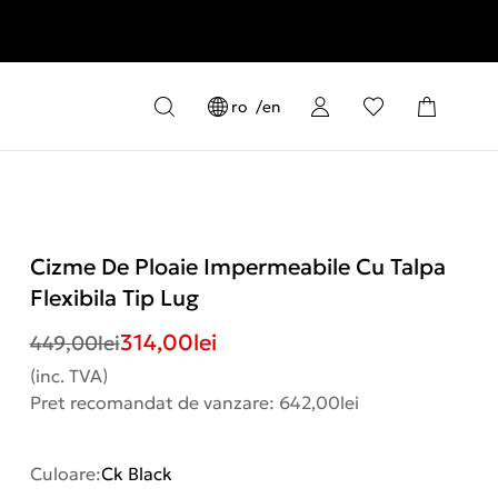
ro
en
Cizme De Ploaie Impermeabile Cu Talpa
Flexibila Tip Lug
314,00
lei
449,00
lei
(inc. TVA)
Pret recomandat de vanzare: 642,00lei
Culoare:
Ck Black