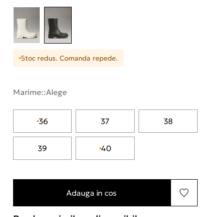
Stoc redus. Comanda repede.
Marime::
Alege
36
37
38
39
40
Adauga in cos