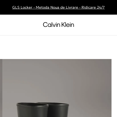
GLS Locker - Metoda Noua de Livrare - Ridicare 24/7
Livrare gratuita la comenzile de peste 250 RON