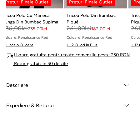
Tricou Polo Cu Maneca
Tricou Polo Din Bumbac
Tric
Lunga Din Bumbac Supima
Piqué
Piq
336,00
lei
261,00
lei
26
235,00
lei
182,00
lei
Culoare: Renaissance Red
Culoare: Renaissance Red
Culo
+ 1 Inca o Culoare
+ 12 Culori In Plus
+ 12 
Livrare gratuita pentru toate comenzile peste 250 RON
Retur gratuit in 30 de zile
Descriere
Expediere & Retururi