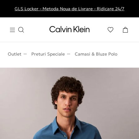
GLS Locker - Metoda Noua de Livrare - Ridicare 24/7
Livrare gratuita la comenzile de peste 250 RON
Outlet
Preturi Speciale
Camasi & Bluze Polo