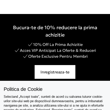
Bucura-te de 10% reducere la prima
achizitie
10% Off La Prima Achizitie
Acces VIP Anticipat La Oferte & Reduceri
Oferte Exclusive Pentru Membri
Inregistreaza-te
Politica de Cookie
Selectand „Accept toate”, sunteti de acord cu salvarea tuturor cookie-
Asistenta
urilor site-ului web pe dispozitivul dumneavoastra, pentru a imbunatati
navigarea pe site, a analiza utilizarea site-ului si a ne ajuta in eforturile
Colectii
noastre de marketing. Selectand „Resping toate”, sunteti de acord sa