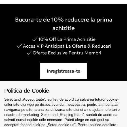
Bucura-te de 10% reducere la prima
achizitie
10% Off La Prima Achizitie
Acces VIP Anticipat La Oferte & Reduceri
Oferte Exclusive Pentru Membri
Inregistreaza-te
Politica de Cookie
Selectand „Accept toate”, sunteti de acord cu salvarea tuturor cookie-
Asistenta
urilor site-ului web pe dispozitivul dumneavoastra, pentru a imbunatati
navigarea pe site, a analiza utilizarea site-ului si a ne ajuta in eforturile
Colectii
noastre de marketing. Selectand „Resping toate”, sunteti de acord sa
salvati numai cookie-urile necesare. Puteti alege ce categorii sa
acceptati facand click pe „Setari cookie-uri”. Pentru politica detaliata