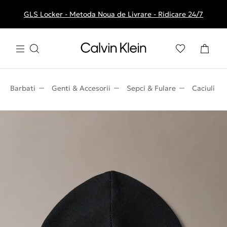
GLS Locker - Metoda Noua de Livrare - Ridicare 24/7
Livrare gratuita la comenzile de peste 250 RON
Barbati
Genti & Accesorii
Sepci & Fulare
Caciuli