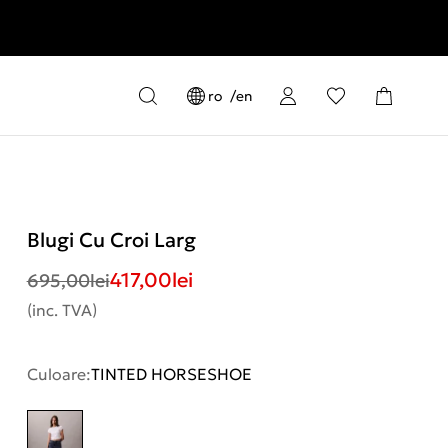
ro
en
Blugi Cu Croi Larg
417,00
lei
695,00
lei
(inc. TVA)
Culoare:
TINTED HORSESHOE