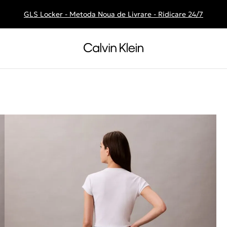
GLS Locker - Metoda Noua de Livrare - Ridicare 24/7
Livrare gratuita la comenzile de peste 250 RON