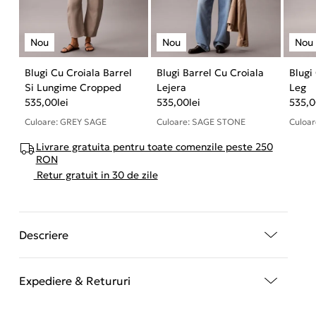
Blugi Cu Croiala Barrel
Blugi Barrel Cu Croiala
Blugi
Si Lungime Cropped
Lejera
Leg
535,00
lei
535,00
lei
535,
Culoare: GREY SAGE
Culoare: SAGE STONE
Culoa
Livrare gratuita pentru toate comenzile peste 250
RON
Retur gratuit in 30 de zile
Descriere
Expediere & Retururi