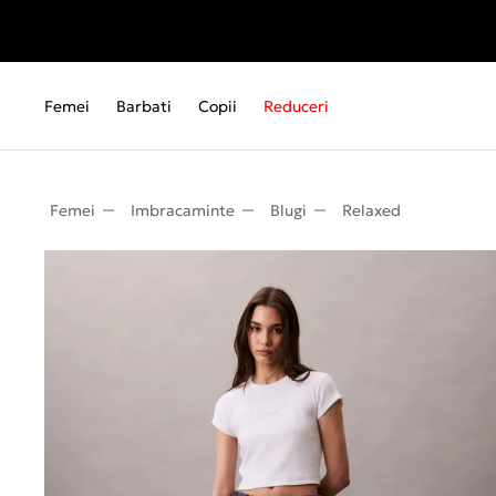
Femei
Barbati
Copii
Reduceri
Femei
Imbracaminte
Blugi
Relaxed