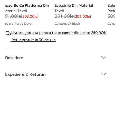
Espadrile Cu Platforma Din
Espadrile Din Material
Bale
Material Textil
Textil
Piel
291,00
lei
291,00
lei
50
203,00
lei
203,00
lei
Culoare: Turtle Dove
Culoare: Ck Black
Culo
Livrare gratuita pentru toate comenzile peste 250 RON
Retur gratuit in 30 de zile
Descriere
Expediere & Retururi