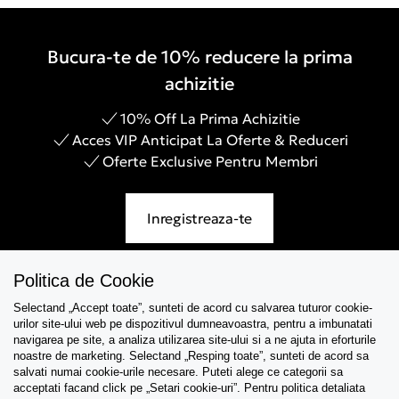
Bucura-te de 10% reducere la prima
achizitie
10% Off La Prima Achizitie
Acces VIP Anticipat La Oferte & Reduceri
Oferte Exclusive Pentru Membri
Inregistreaza-te
Politica de Cookie
Selectand „Accept toate”, sunteti de acord cu salvarea tuturor cookie-
Asistenta
urilor site-ului web pe dispozitivul dumneavoastra, pentru a imbunatati
navigarea pe site, a analiza utilizarea site-ului si a ne ajuta in eforturile
Colectii
noastre de marketing. Selectand „Resping toate”, sunteti de acord sa
salvati numai cookie-urile necesare. Puteti alege ce categorii sa
acceptati facand click pe „Setari cookie-uri”. Pentru politica detaliata
Tips & Guides