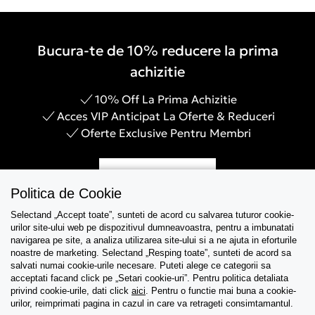
Bucura-te de 10% reducere la prima
achizitie
10% Off La Prima Achizitie
Acces VIP Anticipat La Oferte & Reduceri
Oferte Exclusive Pentru Membri
Inregistreaza-te
Politica de Cookie
Selectand „Accept toate”, sunteti de acord cu salvarea tuturor cookie-
urilor site-ului web pe dispozitivul dumneavoastra, pentru a imbunatati
navigarea pe site, a analiza utilizarea site-ului si a ne ajuta in eforturile
Asistenta
noastre de marketing. Selectand „Resping toate”, sunteti de acord sa
salvati numai cookie-urile necesare. Puteti alege ce categorii sa
acceptati facand click pe „Setari cookie-uri”. Pentru politica detaliata
Colectii
privind cookie-urile, dati click
aici
. Pentru o functie mai buna a cookie-
urilor, reimprimati pagina in cazul in care va retrageti consimtamantul.