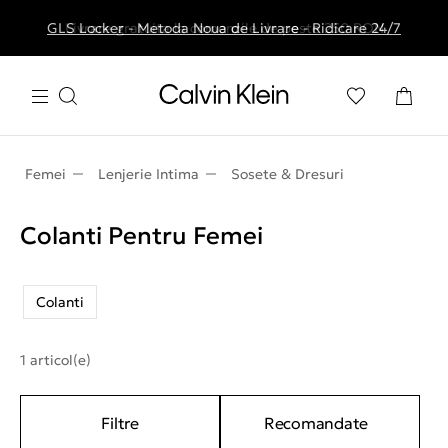
GLS Locker - Metoda Noua de Livrare - Ridicare 24/7
Livrare gratuita la comenzile de peste 250 RON
Femei
Lenjerie Intima
Sosete & Dresuri
Colanti Pentru Femei
Colanti
1 articol(e)
Filtre
Recomandate