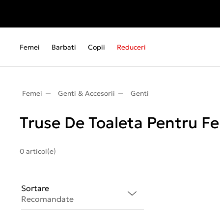
Femei
Barbati
Copii
Reduceri
Femei
Genti & Accesorii
Genti
Truse De Toaleta Pentru F
0 articol(e)
Sortare
Recomandate