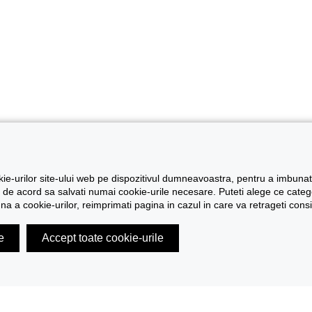
e-urilor site-ului web pe dispozitivul dumneavoastra, pentru a imbunatati
de acord sa salvati numai cookie-urile necesare. Puteti alege ce categori
una a cookie-urilor, reimprimati pagina in cazul in care va retrageti con
e
Accept toate cookie-urile