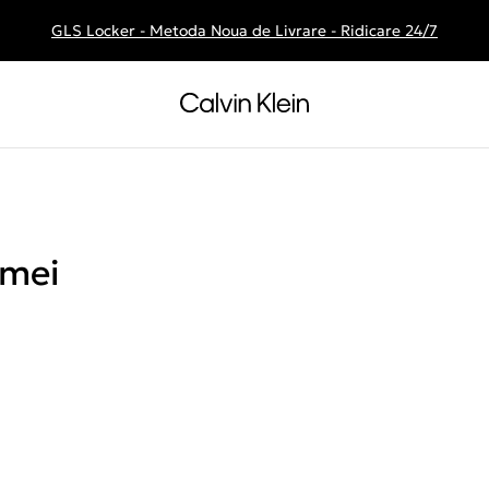
GLS Locker - Metoda Noua de Livrare - Ridicare 24/7
Livrare gratuita la comenzile de peste 250 RON
emei