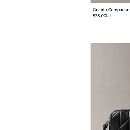
Geanta Compacta C
535,00
lei