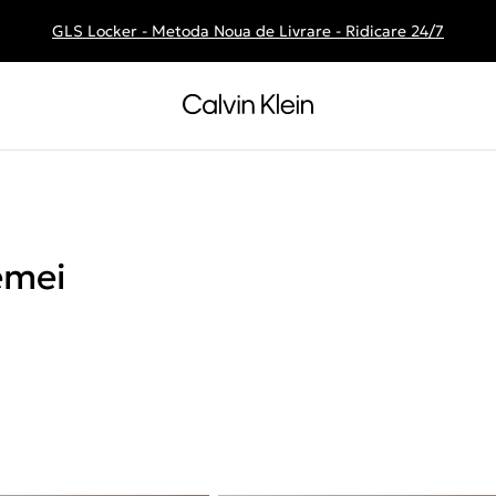
GLS Locker - Metoda Noua de Livrare - Ridicare 24/7
Livrare gratuita la comenzile de peste 250 RON
emei