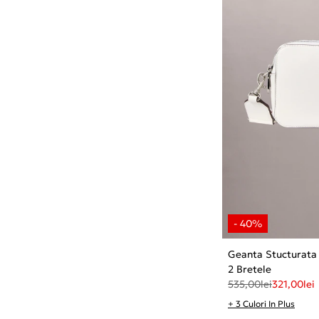
Geanta Stucturata
2 Bretele
535,00
lei
321,00
lei
+ 3 Culori In Plus