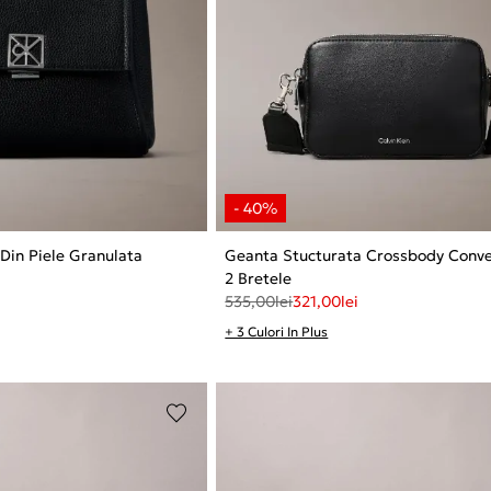
Din Piele Granulata
Geanta Stucturata Crossbody Conve
2 Bretele
535,00
lei
321,00
lei
+ 3 Culori In Plus