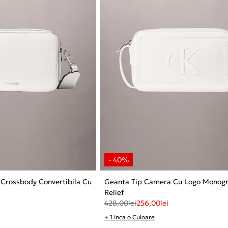
 Crossbody Convertibila Cu
Geanta Tip Camera Cu Logo Monog
Relief
428,00
lei
256,00
lei
+ 1 Inca o Culoare