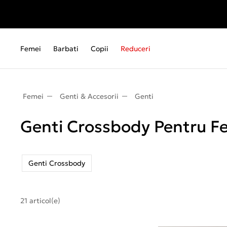
Femei
Barbati
Copii
Reduceri
Femei
Genti & Accesorii
Genti
Genti Crossbody Pentru F
Genti Crossbody
21 articol(e)