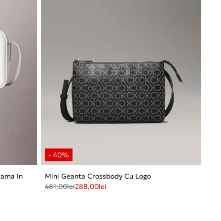
rama In
Mini Geanta Crossbody Cu Logo
481,00
lei
288,00
lei