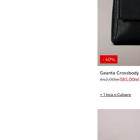
Geanta Crossbody 
642,00
lei
385,00
lei
+ 1 Inca o Culoare