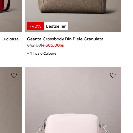
 Lucioasa
Geanta Crossbody Din Piele Granulata
642,00
lei
385,00
lei
+ 1 Inca o Culoare