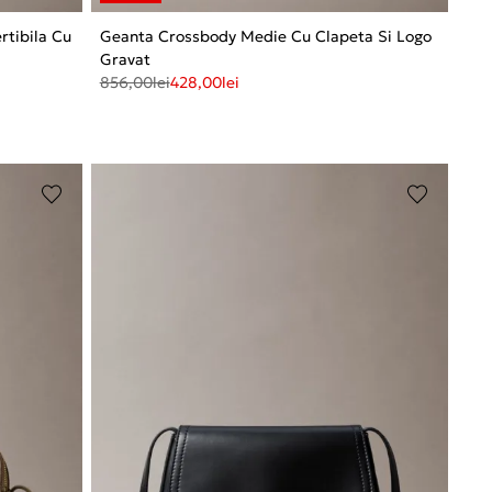
rtibila Cu
Geanta Crossbody Medie Cu Clapeta Si Logo
Gravat
856,00
lei
428,00
lei