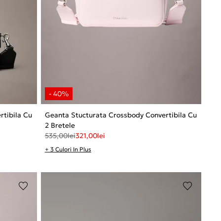
rtibila Cu
Geanta Stucturata Crossbody Convertibila Cu
2 Bretele
535,00
lei
321,00
lei
+ 3 Culori In Plus