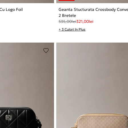
u Logo Foil
Geanta Stucturata Crossbody Conve
2 Bretele
535,00
lei
321,00
lei
+ 3 Culori In Plus