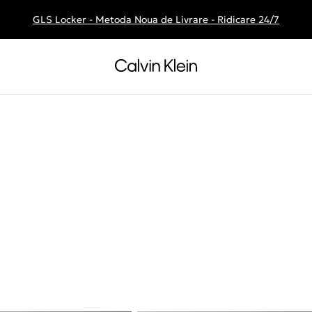
GLS Locker - Metoda Noua de Livrare - Ridicare 24/7
Livrare gratuita la comenzile de peste 250 RON