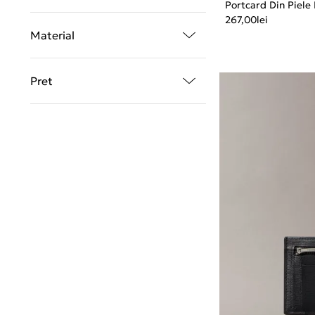
Portcard Din Piel
267,00
lei
Material
Pret