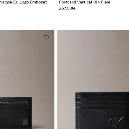
e Nappa Cu Logo Embosat
Portcard Vertical Din Piele
267,00
lei