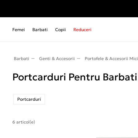
Femei
Barbati
Copii
Reduceri
Barbati
Genti & Accesorii
Portofele & Accesorii Mici
Portcarduri Pentru Barbati
Portcarduri
6 articol(e)