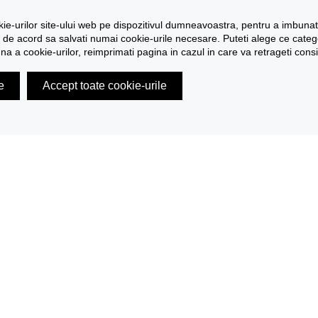
e-urilor site-ului web pe dispozitivul dumneavoastra, pentru a imbunatati
de acord sa salvati numai cookie-urile necesare. Puteti alege ce categori
una a cookie-urilor, reimprimati pagina in cazul in care va retrageti con
e
Accept toate cookie-urile