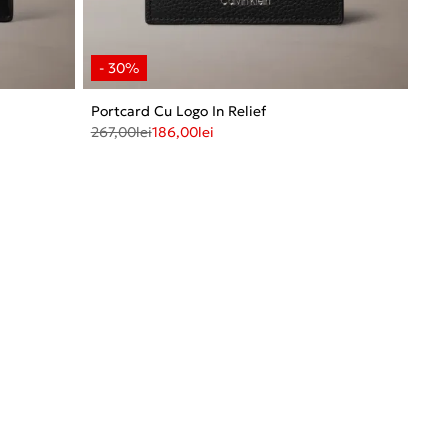
Portcard Cu Logo In Relief
267,00
lei
186,00
lei