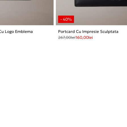
 Cu Logo Emblema
Portcard Cu Impresie Sculptata
267,00
lei
160,00
lei