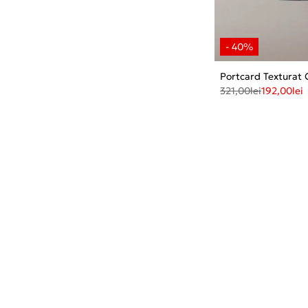
Portcard Texturat
321,00
lei
192,00
lei