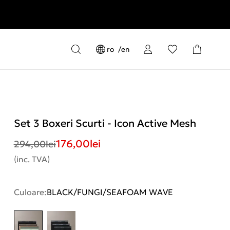
ro
en
Set 3 Boxeri Scurti - Icon Active Mesh
176,00
lei
294,00
lei
(inc. TVA)
Culoare:
BLACK/FUNGI/SEAFOAM WAVE