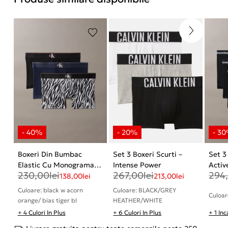
Boxeri Din Bumbac
Set 3 Boxeri Scurti –
Set 3
Elastic Cu Monograma
Intense Power
Activ
230,00
lei
267,00
lei
294
Grafica
138,00
lei
213,00
lei
Culoare: black w acorn
Culoare: BLACK/GREY
Culoar
orange/ bias tiger bl
HEATHER/WHITE
+ 4 Culori In Plus
+ 6 Culori In Plus
+ 1 In