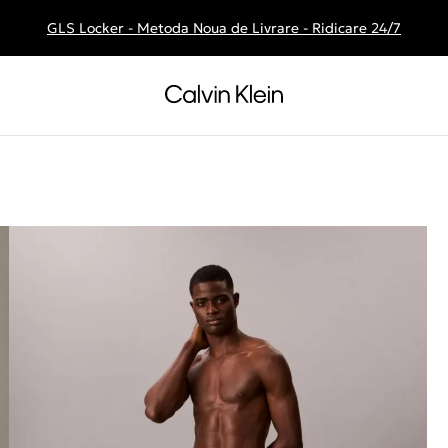
GLS Locker - Metoda Noua de Livrare - Ridicare 24/7
Livrare gratuita la comenzile de peste 250 RON