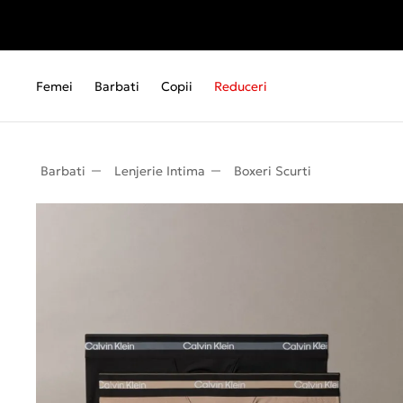
Femei
Barbati
Copii
Reduceri
Barbati
Lenjerie Intima
Boxeri Scurti