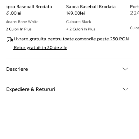
Sapca Baseball Brodata
Sapca Baseball Brodata
Port
22
149,00
lei
149,00
lei
Culoare: Bone White
Culoare: Black
Culoa
+ 2 Culori In Plus
+ 2 Culori In Plus
Livrare gratuita pentru toate comenzile peste 250 RON
Retur gratuit in 30 de zile
Descriere
Expediere & Retururi