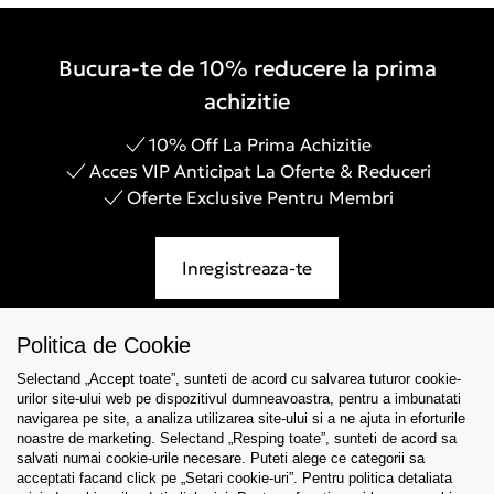
Bucura-te de 10% reducere la prima
achizitie
10% Off La Prima Achizitie
Acces VIP Anticipat La Oferte & Reduceri
Oferte Exclusive Pentru Membri
Inregistreaza-te
Politica de Cookie
Selectand „Accept toate”, sunteti de acord cu salvarea tuturor cookie-
Asistenta
urilor site-ului web pe dispozitivul dumneavoastra, pentru a imbunatati
navigarea pe site, a analiza utilizarea site-ului si a ne ajuta in eforturile
Colectii
noastre de marketing. Selectand „Resping toate”, sunteti de acord sa
salvati numai cookie-urile necesare. Puteti alege ce categorii sa
acceptati facand click pe „Setari cookie-uri”. Pentru politica detaliata
Tips & Guides