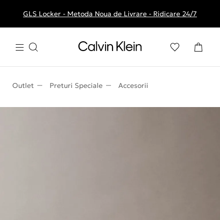
GLS Locker - Metoda Noua de Livrare - Ridicare 24/7
Livrare gratuita la comenzile de peste 250 RON
Outlet
Preturi Speciale
Accesorii