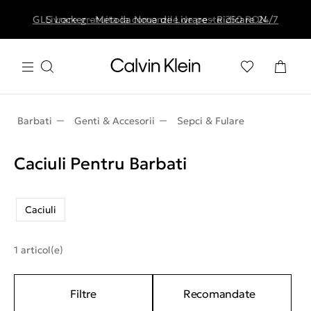
GLS Locker - Metoda Noua de Livrare - Ridicare 24/7
Livrare gratuita la comenzile de peste 250 RON
Barbati
Genti & Accesorii
Sepci & Fulare
Caciuli Pentru Barbati
Caciuli
1 articol(e)
Filtre
Recomandate