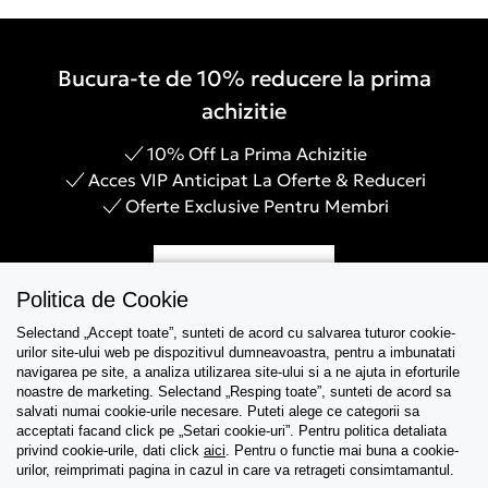
Bucura-te de 10% reducere la prima
achizitie
10% Off La Prima Achizitie
Acces VIP Anticipat La Oferte & Reduceri
Oferte Exclusive Pentru Membri
Inregistreaza-te
Politica de Cookie
Selectand „Accept toate”, sunteti de acord cu salvarea tuturor cookie-
urilor site-ului web pe dispozitivul dumneavoastra, pentru a imbunatati
navigarea pe site, a analiza utilizarea site-ului si a ne ajuta in eforturile
Asistenta
noastre de marketing. Selectand „Resping toate”, sunteti de acord sa
salvati numai cookie-urile necesare. Puteti alege ce categorii sa
acceptati facand click pe „Setari cookie-uri”. Pentru politica detaliata
Colectii
privind cookie-urile, dati click
aici
. Pentru o functie mai buna a cookie-
urilor, reimprimati pagina in cazul in care va retrageti consimtamantul.