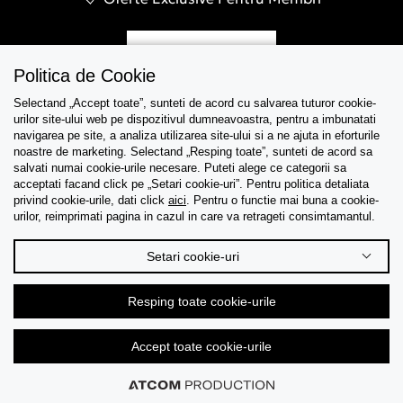
Inregistreaza-te
Politica de Cookie
Selectand „Accept toate”, sunteti de acord cu salvarea tuturor cookie-
urilor site-ului web pe dispozitivul dumneavoastra, pentru a imbunatati
navigarea pe site, a analiza utilizarea site-ului si a ne ajuta in eforturile
Asistenta
noastre de marketing. Selectand „Resping toate”, sunteti de acord sa
salvati numai cookie-urile necesare. Puteti alege ce categorii sa
acceptati facand click pe „Setari cookie-uri”. Pentru politica detaliata
Colectii
privind cookie-urile, dati click
aici
. Pentru o functie mai buna a cookie-
urilor, reimprimati pagina in cazul in care va retrageti consimtamantul.
Tips & Guides
Setari cookie-uri
Despre noi
Resping toate cookie-urile
Limba
Accept toate cookie-urile