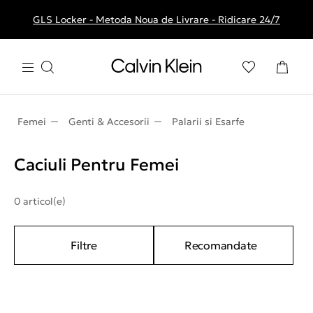
GLS Locker - Metoda Noua de Livrare - Ridicare 24/7
Livrare gratuita la comenzile de peste 250 RON
Femei
Genti & Accesorii
Palarii si Esarfe
Caciuli Pentru Femei
0 articol(e)
Filtre
Recomandate