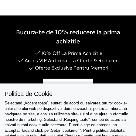
Bucura-te de 10% reducere la prima
achizitie
10% Off La Prima Achizitie
Acces VIP Anticipat La Oferte & Reduceri
Oferte Exclusive Pentru Membri
Inregistreaza-te
Politica de Cookie
Selectand „Accept toate”, sunteti de acord cu salvarea tuturor cookie-
urilor site-ului web pe dispozitivul dumneavoastra, pentru a imbunatati
navigarea pe site, a analiza utilizarea site-ului si a ne ajuta in eforturile
Asistenta
noastre de marketing. Selectand „Resping toate”, sunteti de acord sa
salvati numai cookie-urile necesare. Puteti alege ce categorii sa
acceptati facand click pe „Setari cookie-uri”. Pentru politica detaliata
Colectii
privind cookie-urile, dati click
aici
. Pentru o functie mai buna a cookie-