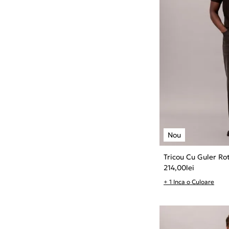
Tricou Cu Guler Ro
214,00
lei
+ 1 Inca o Culoare