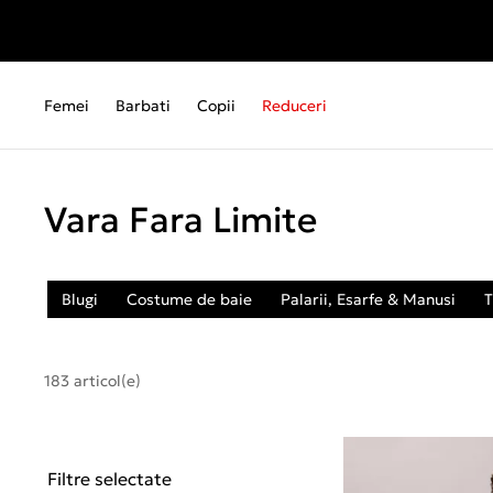
Femei
Barbati
Copii
Reduceri
Vara Fara Limite
Blugi
Costume de baie
Palarii, Esarfe & Manusi
T
183 articol(e)
Filtre selectate