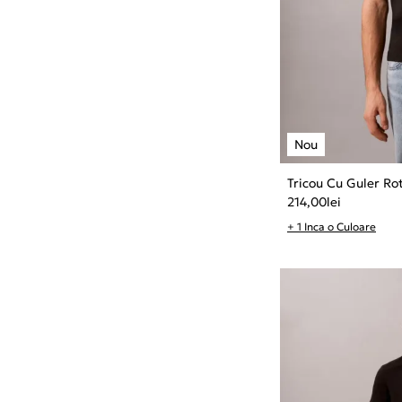
Tricou Cu Guler Ro
214,00
lei
+ 1 Inca o Culoare