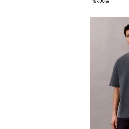
187,00
lei