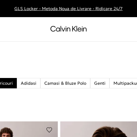
GLS Locker - Metoda Noua de Livrare - Ridicare 24/7
Livrare gratuita la comenzile de peste 250 RON
ricouri
Adidasi
Camasi & Bluze Polo
Genti
Multipacku