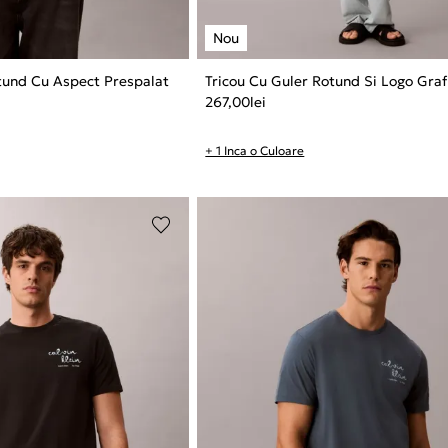
tund Cu Aspect Prespalat
Tricou Cu Guler Rotund Si Logo Graf
267,00
lei
+ 1 Inca o Culoare