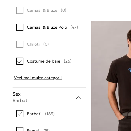
Camasi & Bluze
(0)
Camasi & Bluze Polo
(47)
Chiloti
(0)
Costume de baie
(26)
Vezi mai multe categorii
Sex
Barbati
Barbati
(183)
Femei
(75)