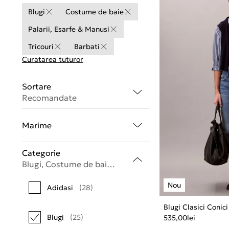
Blugi
Costume de baie
Palarii, Esarfe & Manusi
Tricouri
Barbati
Curatarea tuturor
Sortare
Recomandate
Marime
Categorie
Blugi, Costume de baie, Palarii, Esarfe & Manusi, Tricouri
Adidasi
(28)
Blugi Clasici Conic
Blugi
(25)
535,00
lei