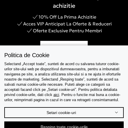
achizitie
10% Off La Prima Achizitie
Acces VIP Anticipat La Oferte & Reduceri
Oferte Exclusive Pentru Membri
Inregistreaza-te
Politica de Cookie
Selectand „Accept toate”, sunteti de acord cu salvarea tuturor cookie-
urilor site-ului web pe dispozitivul dumneavoastra, pentru a imbunatati
navigarea pe site, a analiza utilizarea site-ului si a ne ajuta in eforturile
Asistenta
noastre de marketing. Selectand „Resping toate”, sunteti de acord sa
salvati numai cookie-urile necesare. Puteti alege ce categorii sa
acceptati facand click pe „Setari cookie-uri”. Pentru politica detaliata
Colectii
privind cookie-urile, dati click
aici
. Pentru o functie mai buna a cookie-
urilor, reimprimati pagina in cazul in care va retrageti consimtamantul.
Tips & Guides
Setari cookie-uri
Despre noi
Resping toate cookie-urile