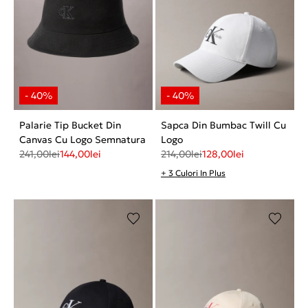
Palarie Tip Bucket Din
Sapca Din Bumbac Twill Cu
Canvas Cu Logo Semnatura
Logo
241,00
lei
144,00
lei
214,00
lei
128,00
lei
+ 3 Culori In Plus