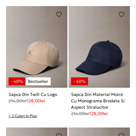
Sapca Din Twill Cu Logo
Sapca Din Material Moiré
214,00
lei
128,00
lei
Cu Monograma Brodata Si
Aspect Stralucitor
214,00
lei
128,00
lei
+ 2 Culori In Plus