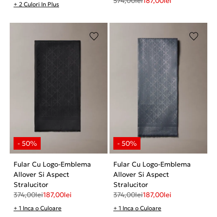
374,00
lei
187,00
lei
+ 2 Culori In Plus
Fular Cu Logo-Emblema
Fular Cu Logo-Emblema
Allover Si Aspect
Allover Si Aspect
Stralucitor
Stralucitor
374,00
lei
187,00
lei
374,00
lei
187,00
lei
+ 1 Inca o Culoare
+ 1 Inca o Culoare