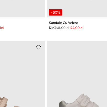
Sandale Cu Velcro
lei
Din
348,00
lei
174,00
lei