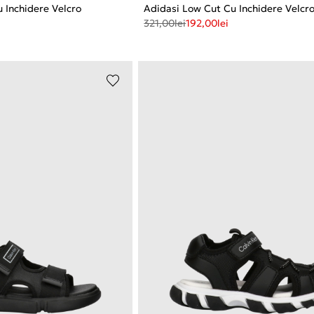
 Inchidere Velcro
Adidasi Low Cut Cu Inchidere Velcr
321,00
lei
192,00
lei