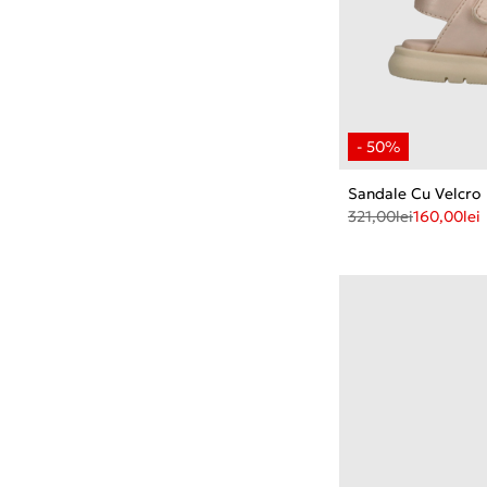
Sandale Cu Velcro
321,00
lei
160,00
lei