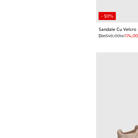
Sandale Cu Velcro
Din
348,00
lei
174,00