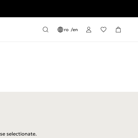
ro
en
se selectionate.