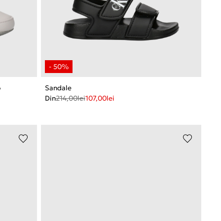
o
Sandale
Din
214,00
lei
107,00
lei