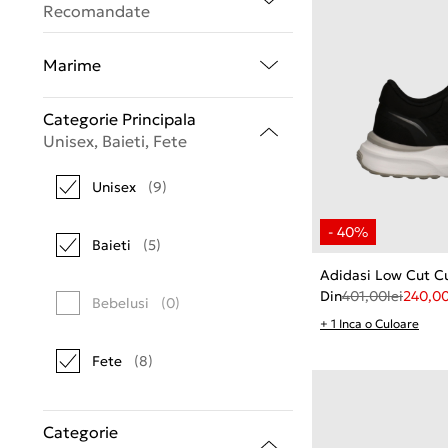
Recomandate
Marime
Categorie Principala
Unisex, Baieti, Fete
Unisex
(9)
Baieti
(5)
Adidasi Low Cut Cu
Din
401,00
lei
240,0
Bebelusi
(0)
+ 1 Inca o Culoare
Fete
(8)
Categorie