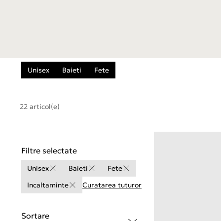
Unisex
Baieti
Fete
22 articol(e)
Filtre selectate
Unisex
Baieti
Fete
Incaltaminte
Curatarea tuturor
Sortare