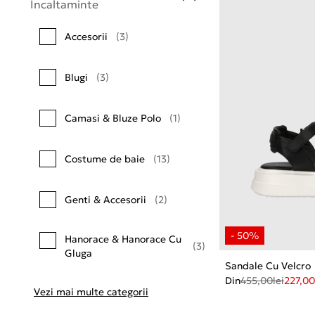
Incaltaminte
Accesorii
(3)
Blugi
(3)
Camasi & Bluze Polo
(1)
Costume de baie
(13)
Genti & Accesorii
(2)
Hanorace & Hanorace Cu
(3)
Gluga
Sandale Cu Velcro
Din
455,00
lei
227,00
Vezi mai multe categorii