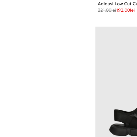
Adidasi Low Cut Cu
321,00
lei
192,00
lei