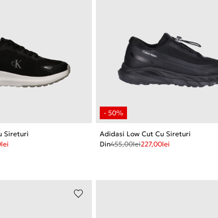
 Sireturi
Adidasi Low Cut Cu Sireturi
0
lei
Din
455,00
lei
227,00
lei