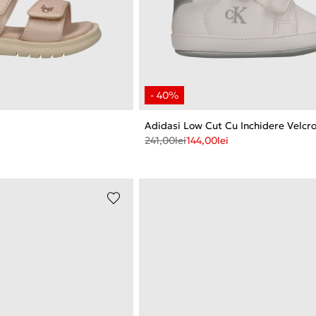
Adidasi Low Cut Cu Inchidere Velcr
241,00
lei
144,00
lei