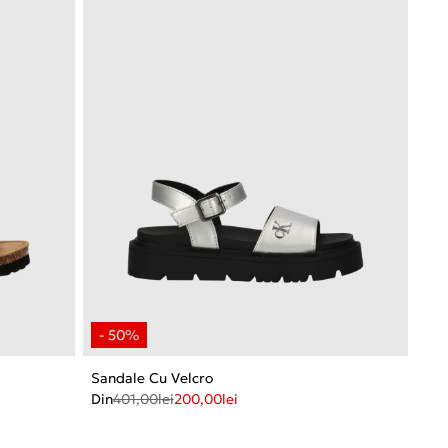
Sandale Cu Velcro
Din
401,00
lei
200,00
lei