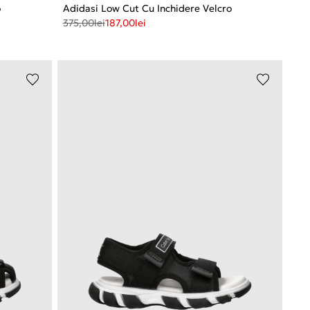
o
Adidasi Low Cut Cu Inchidere Velcro
375,00
lei
187,00
lei