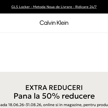
GLS Locker - Metoda Noua de Livrare - Ridicare 24/7
Livrare gratuita la comenzile de peste 250 RON
EXTRA REDUCERI
Pana la 50% reducere
ioada 18.06.26–31.08.26, online si in magazine, pentru produ