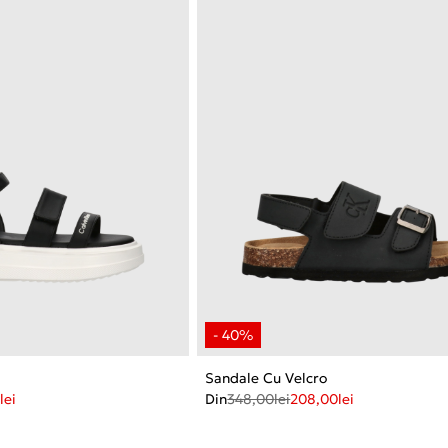
Sandale Cu Velcro
lei
Din
348,00
lei
208,00
lei