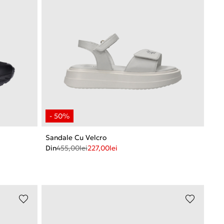
Sandale Cu Velcro
Din
455,00
lei
227,00
lei