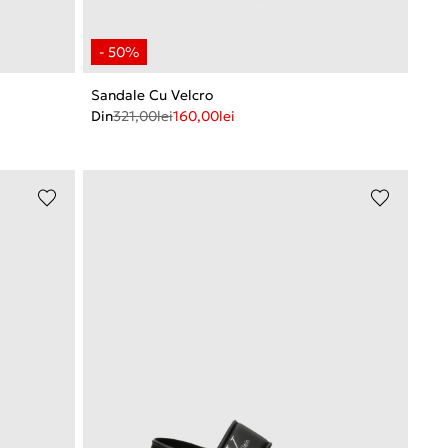
Sandale Cu Velcro
Din
321,00
lei
160,00
lei