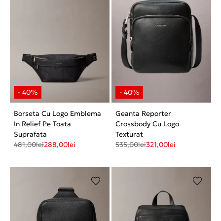
Borseta Cu Logo Emblema
Geanta Reporter
In Relief Pe Toata
Crossbody Cu Logo
Suprafata
Texturat
481,00
lei
288,00
lei
535,00
lei
321,00
lei