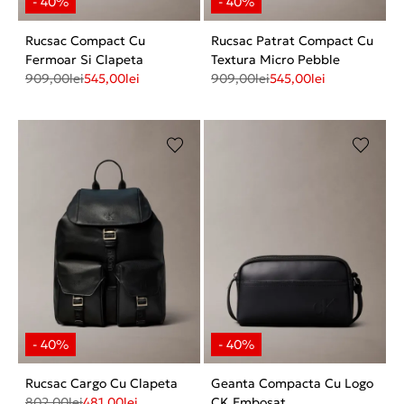
Rucsac Compact Cu
Rucsac Patrat Compact Cu
Fermoar Si Clapeta
Textura Micro Pebble
909,00
lei
545,00
lei
909,00
lei
545,00
lei
Rucsac Cargo Cu Clapeta
Geanta Compacta Cu Logo
802,00
lei
481,00
lei
CK Embosat