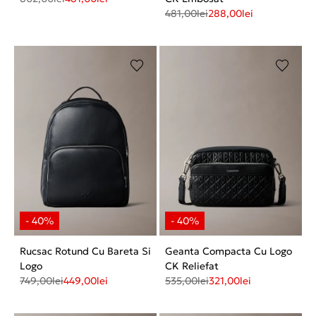
481,00
lei
288,00
lei
Rucsac Rotund Cu Bareta Si
Geanta Compacta Cu Logo
Logo
CK Reliefat
749,00
lei
449,00
lei
535,00
lei
321,00
lei