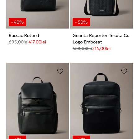
Rucsac Rotund
Geanta Reporter Tesuta Cu
695,00
lei
417,00
lei
Logo Embosat
428,00
lei
214,00
lei