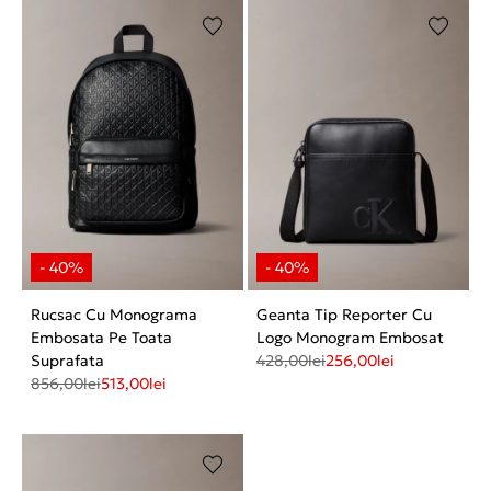
Rucsac Cu Monograma
Geanta Tip Reporter Cu
Embosata Pe Toata
Logo Monogram Embosat
Suprafata
428,00
lei
256,00
lei
856,00
lei
513,00
lei