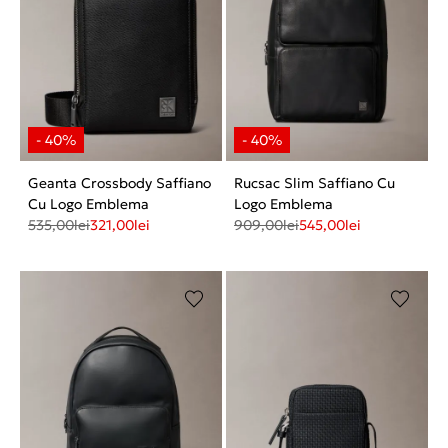
Geanta Crossbody Saffiano
Rucsac Slim Saffiano Cu
Cu Logo Emblema
Logo Emblema
535,00
lei
321,00
lei
909,00
lei
545,00
lei