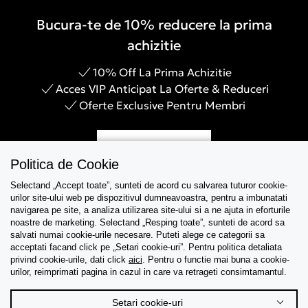
Bucura-te de 10% reducere la prima
achizitie
10% Off La Prima Achizitie
Acces VIP Anticipat La Oferte & Reduceri
Oferte Exclusive Pentru Membri
Inregistreaza-te
Politica de Cookie
Selectand „Accept toate”, sunteti de acord cu salvarea tuturor cookie-
urilor site-ului web pe dispozitivul dumneavoastra, pentru a imbunatati
navigarea pe site, a analiza utilizarea site-ului si a ne ajuta in eforturile
Asistenta
noastre de marketing. Selectand „Resping toate”, sunteti de acord sa
salvati numai cookie-urile necesare. Puteti alege ce categorii sa
acceptati facand click pe „Setari cookie-uri”. Pentru politica detaliata
Colectii
privind cookie-urile, dati click
aici
. Pentru o functie mai buna a cookie-
urilor, reimprimati pagina in cazul in care va retrageti consimtamantul.
Tips & Guides
Setari cookie-uri