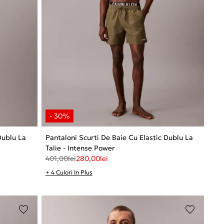
Dublu La
Pantaloni Scurti De Baie Cu Elastic Dublu La
Talie - Intense Power
401,00
lei
280,00
lei
+ 4 Culori In Plus