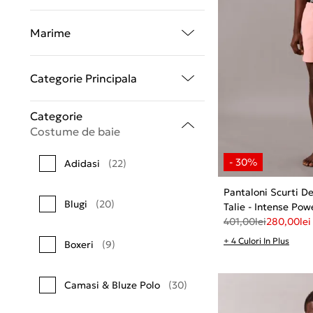
Marime
Categorie Principala
Categorie
Costume de baie
Adidasi
(22)
Pantaloni Scurti De
Blugi
(20)
Talie - Intense Pow
401,00
lei
280,00
lei
+ 4 Culori In Plus
Boxeri
(9)
Camasi & Bluze Polo
(30)