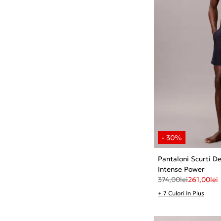
Pantaloni Scurti D
Intense Power
374,00
lei
261,00
lei
+ 7 Culori In Plus