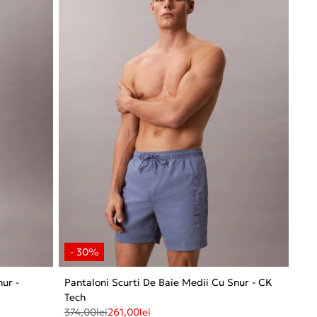
nur -
Pantaloni Scurti De Baie Medii Cu Snur - CK
Tech
374,00
lei
261,00
lei