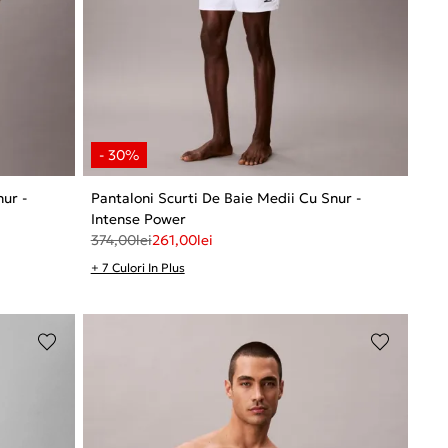
nur -
Pantaloni Scurti De Baie Medii Cu Snur -
Intense Power
374,00
lei
261,00
lei
+ 7 Culori In Plus