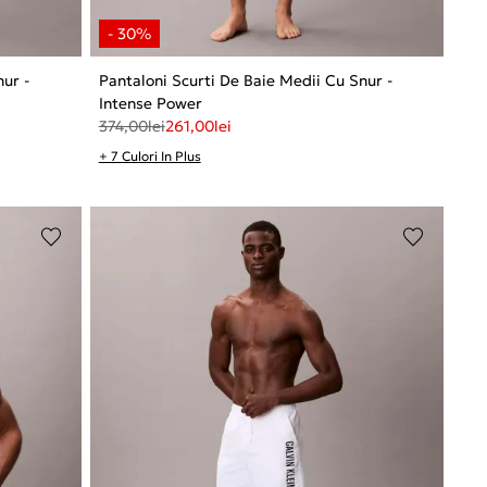
nur -
Pantaloni Scurti De Baie Medii Cu Snur -
Intense Power
374,00
lei
261,00
lei
+ 7 Culori In Plus