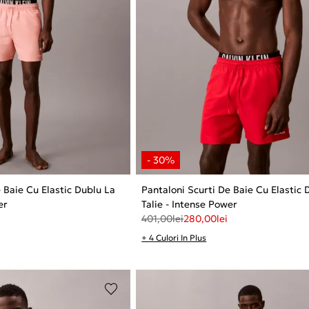
 Baie Cu Elastic Dublu La
Pantaloni Scurti De Baie Cu Elastic 
er
Talie - Intense Power
401,00
lei
280,00
lei
+ 4 Culori In Plus