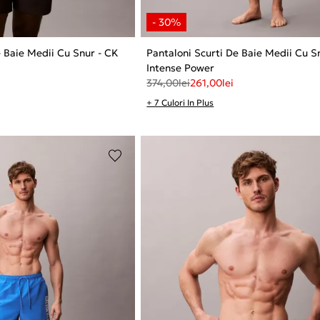
e Baie Medii Cu Snur - CK
Pantaloni Scurti De Baie Medii Cu S
Intense Power
374,00
lei
261,00
lei
+ 7 Culori In Plus