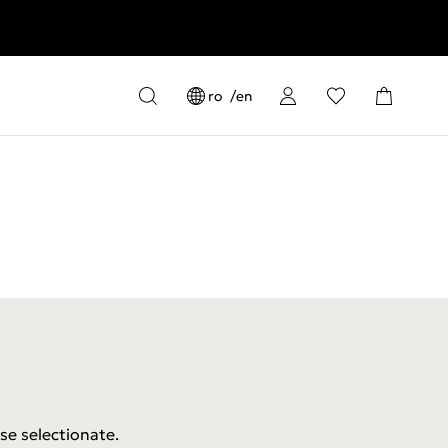
ro
en
se selectionate.