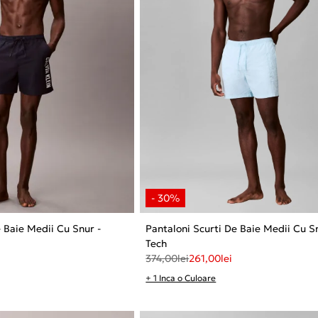
e Baie Medii Cu Snur -
Pantaloni Scurti De Baie Medii Cu S
Tech
374,00
lei
261,00
lei
+ 1 Inca o Culoare