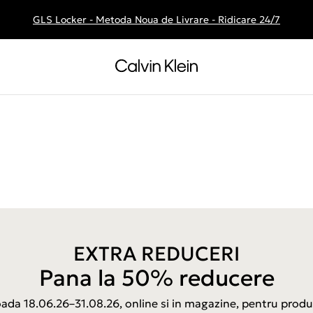
GLS Locker - Metoda Noua de Livrare - Ridicare 24/7
Livrare gratuita la comenzile de peste 250 RON
EXTRA REDUCERI
Pana la 50% reducere
ioada 18.06.26–31.08.26, online si in magazine, pentru produ