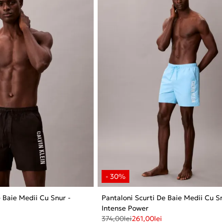
e Baie Medii Cu Snur -
Pantaloni Scurti De Baie Medii Cu S
Intense Power
374,00
lei
261,00
lei