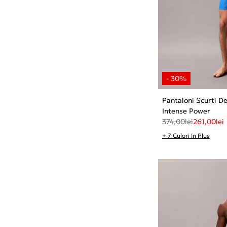
Pantaloni Scurti D
Intense Power
374,00
lei
261,00
lei
+ 7 Culori In Plus