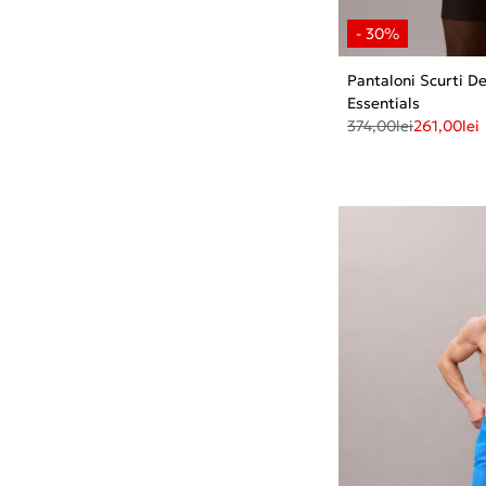
Pantaloni Scurti D
Essentials
374,00
lei
261,00
lei