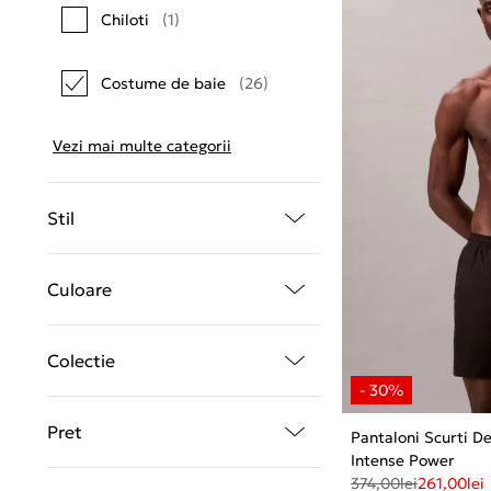
Chiloti
(1)
Costume de baie
(26)
Vezi mai multe categorii
Stil
Culoare
Colectie
Pret
Pantaloni Scurti D
Intense Power
374,00
lei
261,00
lei