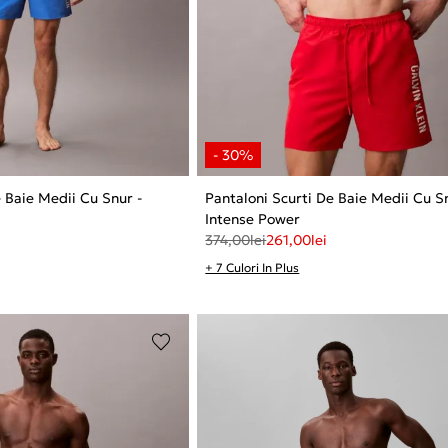
e Baie Medii Cu Snur -
Pantaloni Scurti De Baie Medii Cu S
Intense Power
374,00
lei
261,00
lei
+ 7 Culori In Plus