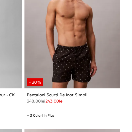
nur - CK
Pantaloni Scurti De Inot Simpli
348,00
lei
243,00
lei
+ 3 Culori In Plus