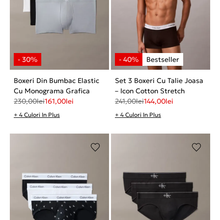
Boxeri Din Bumbac Elastic
Set 3 Boxeri Cu Talie Joasa
Cu Monograma Grafica
– Icon Cotton Stretch
230,00
lei
161,00
lei
241,00
lei
144,00
lei
+ 4 Culori In Plus
+ 4 Culori In Plus