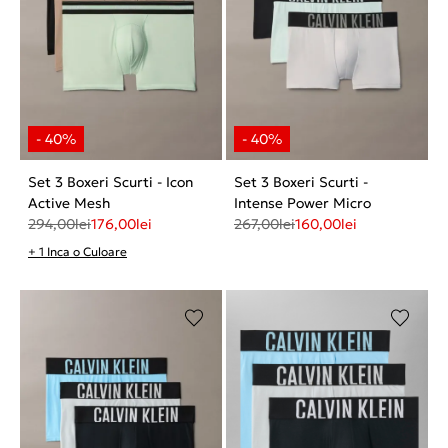
Set 3 Boxeri Scurti - Icon
Set 3 Boxeri Scurti -
Active Mesh
Intense Power Micro
294,00
lei
176,00
lei
267,00
lei
160,00
lei
+ 1 Inca o Culoare