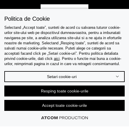
Inregistreaza-te
Politica de Cookie
Selectand „Accept toate”, sunteti de acord cu salvarea tuturor cookie-
urilor site-ului web pe dispozitivul dumneavoastra, pentru a imbunatati
navigarea pe site, a analiza utilizarea site-ului si a ne ajuta in eforturile
Asistenta
noastre de marketing. Selectand „Resping toate”, sunteti de acord sa
salvati numai cookie-urile necesare. Puteti alege ce categorii sa
acceptati facand click pe „Setari cookie-uri”. Pentru politica detaliata
Colectii
privind cookie-urile, dati click
aici
. Pentru o functie mai buna a cookie-
urilor, reimprimati pagina in cazul in care va retrageti consimtamantul.
Tips & Guides
Setari cookie-uri
Despre noi
Resping toate cookie-urile
Limba
Accept toate cookie-urile