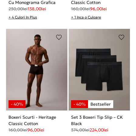
Cu Monograma Grafica
Classic Cotton
230,00
lei
138,00
lei
160,00
lei
96,00
lei
+ 4 Culori In Plus
+ 1 Inca o Culoare
Boxeri Scurti - Heritage
Set 3 Boxeri Tip Slip – CK
Classic Cotton
Black
160,00
lei
96,00
lei
374,00
lei
224,00
lei