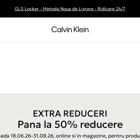
GLS Locker - Metoda Noua de Livrare - Ridicare 24/7
Livrare gratuita la comenzile de peste 250 RON
EXTRA REDUCERI
Pana la 50% reducere
ioada 18.06.26–31.08.26, online si in magazine, pentru produ