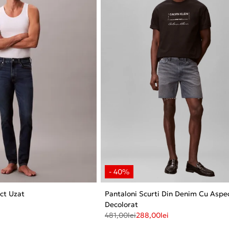
ect Uzat
Pantaloni Scurti Din Denim Cu Aspe
Decolorat
481,00
lei
288,00
lei