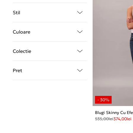
Stil
Culoare
Colectie
Pret
Blugi Skinny Cu Ef
535,00
lei
374,00
lei