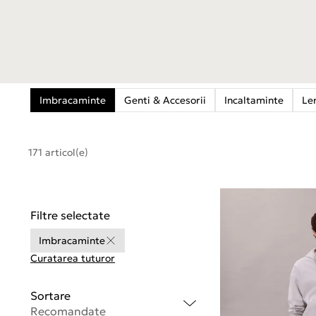
Imbracaminte
Genti & Accesorii
Incaltaminte
Le
171 articol(e)
Filtre selectate
Imbracaminte
Curatarea tuturor
Sortare
Recomandate