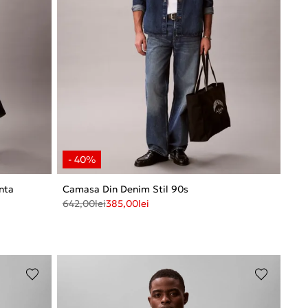
anta
Camasa Din Denim Stil 90s
642,00
lei
385,00
lei