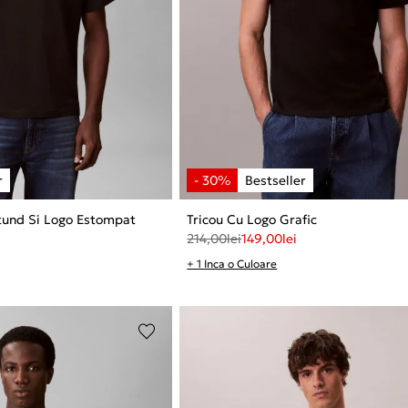
tund Si Logo Estompat
Tricou Cu Logo Grafic
214,00
lei
149,00
lei
+ 1 Inca o Culoare