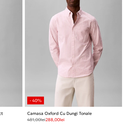
ct
Camasa Oxford Cu Dungi Tonale
481,00
lei
288,00
lei