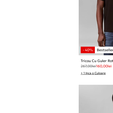
Tricou Cu Guler Ro
267,00
lei
160,00
lei
+ 1 Inca o Culoare