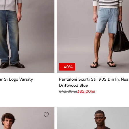
r Si Logo Varsity
Pantaloni Scurti Stil 90S Din In, Nu
Driftwood Blue
642,00
lei
385,00
lei