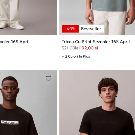
onier 16S April
Tricou Cu Print Sezonier 16S April
321,00
lei
192,00
lei
+ 2 Culori In Plus