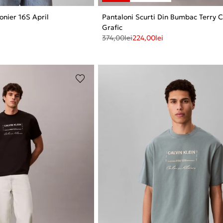
onier 16S April
Pantaloni Scurti Din Bumbac Terry 
Grafic
374,00
lei
224,00
lei