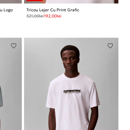
Cu Logo
Tricou Lejer Cu Print Grafic
321,00
lei
192,00
lei