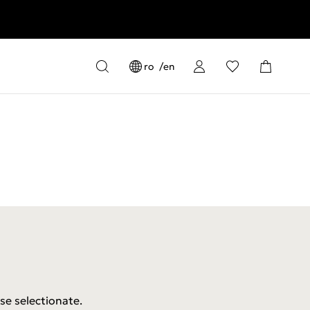
ro
en
se selectionate.