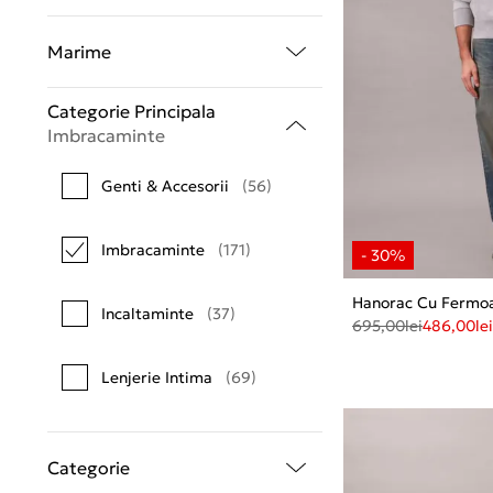
Marime
Categorie Principala
Imbracaminte
Genti & Accesorii
(56)
Imbracaminte
(171)
Hanorac Cu Fermoa
Incaltaminte
(37)
695,00
lei
486,00
lei
Lenjerie Intima
(69)
Categorie