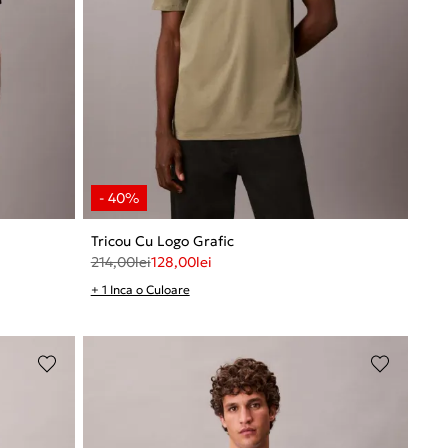
Tricou Cu Logo Grafic
214,00
lei
128,00
lei
+ 1 Inca o Culoare