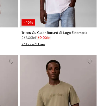
Tricou Cu Guler Rotund Si Logo Estompat
267,00
lei
160,00
lei
+ 1 Inca o Culoare