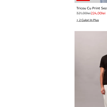
Tricou Cu Print Sez
321,00
lei
224,00
lei
+ 2 Culori In Plus