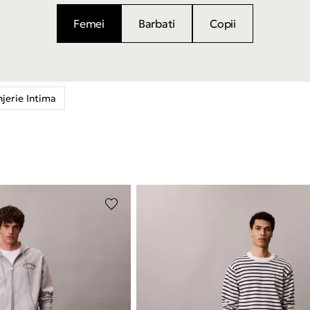
Femei
Barbati
Copii
njerie Intima