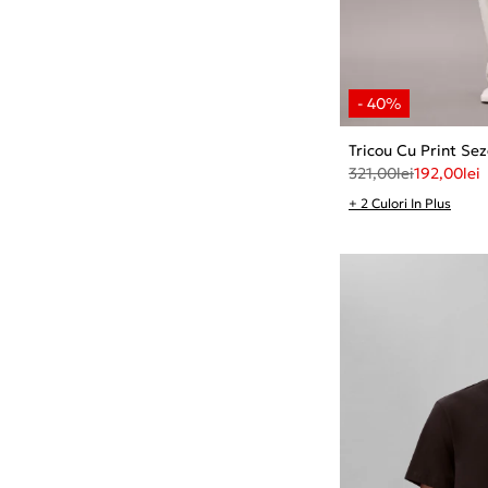
Tricou Cu Print Sez
321,00
lei
192,00
lei
+ 2 Culori In Plus