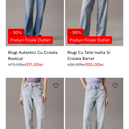
Blugi Autentici Cu Croiala
Blugi Cu Talie Inalta Si
Bootcut
Croiala Barrel
473,00
lei
331,00
lei
436,00
lei
305,00
lei