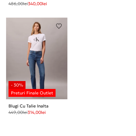
486,00
lei
340,00
lei
Blugi Cu Talie Inalta
449,00
lei
314,00
lei