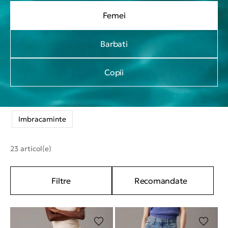
Femei
Barbati
Copii
Imbracaminte
23 articol(e)
Filtre
Recomandate