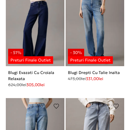
Blugi Evazati Cu Croiala
Blugi Drepti Cu Talie Inalta
Relaxata
473,00
lei
331,00
lei
624,00
lei
305,00
lei