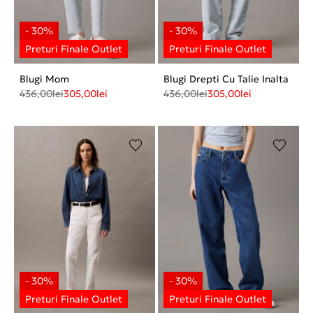
Blugi Mom
Blugi Drepti Cu Talie Inalta
436,00
lei
305,00
lei
436,00
lei
305,00
lei