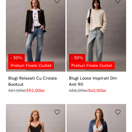
Blugi Relaxati Cu Croiala
Blugi Loose Inspirati Din
Bootcut
Anii 90
561,00
lei
392,00
lei
486,00
lei
340,00
lei