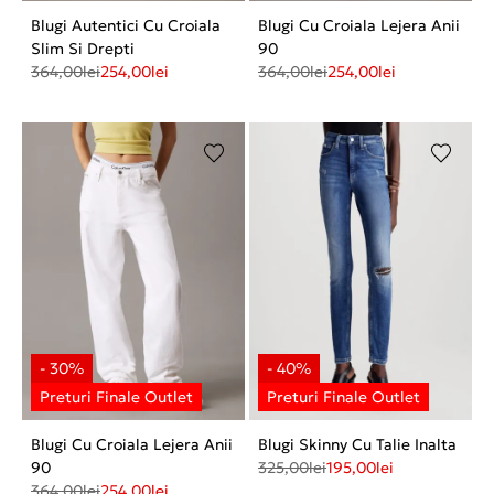
Blugi Autentici Cu Croiala
Blugi Cu Croiala Lejera Anii
Slim Si Drepti
90
364,00
lei
254,00
lei
364,00
lei
254,00
lei
Blugi Cu Croiala Lejera Anii
Blugi Skinny Cu Talie Inalta
90
325,00
lei
195,00
lei
364,00
lei
254,00
lei