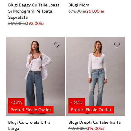
Blugi Baggy Cu Talie Joasa
Blugi Mom
Si Monogram Pe Toata
374,00
lei
261,00
lei
Suprafata
561,00
lei
392,00
lei
Blugi Cu Croiala Ultra
Blugi Drepti Cu Talie Inalta
Larga
449,00
lei
314,00
lei