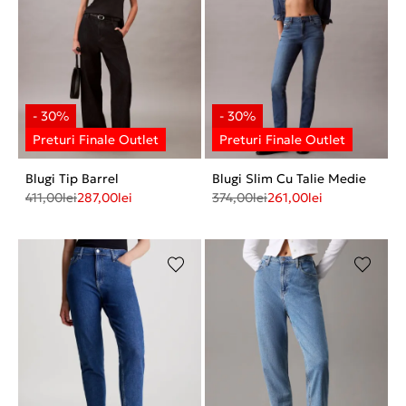
Blugi Tip Barrel
Blugi Slim Cu Talie Medie
411,00
lei
287,00
lei
374,00
lei
261,00
lei