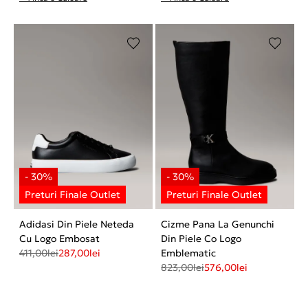
Adidasi Din Piele Neteda
Cizme Pana La Genunchi
Cu Logo Embosat
Din Piele Co Logo
411,00
lei
287,00
lei
Emblematic
823,00
lei
576,00
lei