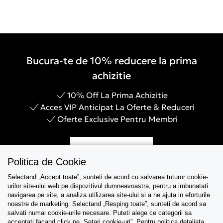
Bucura-te de 10% reducere la prima
achizitie
10% Off La Prima Achizitie
Acces VIP Anticipat La Oferte & Reduceri
Oferte Exclusive Pentru Membri
Inregistreaza-te
Politica de Cookie
Selectand „Accept toate”, sunteti de acord cu salvarea tuturor cookie-
urilor site-ului web pe dispozitivul dumneavoastra, pentru a imbunatati
navigarea pe site, a analiza utilizarea site-ului si a ne ajuta in eforturile
Asistenta
noastre de marketing. Selectand „Resping toate”, sunteti de acord sa
salvati numai cookie-urile necesare. Puteti alege ce categorii sa
acceptati facand click pe „Setari cookie-uri”. Pentru politica detaliata