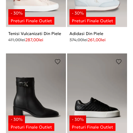
Tenisi Vulcanizati Din Piele
Adidasi Din Piele
411,00
lei
287,00
lei
374,00
lei
261,00
lei