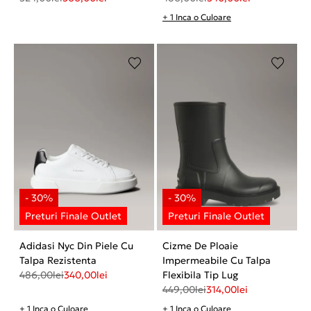
+ 1 Inca o Culoare
Adidasi Nyc Din Piele Cu
Cizme De Ploaie
Talpa Rezistenta
Impermeabile Cu Talpa
486,00
lei
340,00
lei
Flexibila Tip Lug
449,00
lei
314,00
lei
+ 1 Inca o Culoare
+ 1 Inca o Culoare