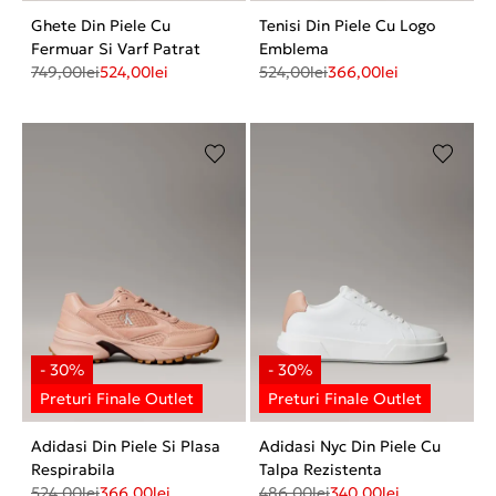
Ghete Din Piele Cu
Tenisi Din Piele Cu Logo
Fermuar Si Varf Patrat
Emblema
749,00
lei
524,00
lei
524,00
lei
366,00
lei
Adidasi Din Piele Si Plasa
Adidasi Nyc Din Piele Cu
Respirabila
Talpa Rezistenta
524,00
lei
366,00
lei
486,00
lei
340,00
lei