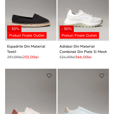
Espadrile Din Material
Adidasi Din Material
Textil
Combinat Din Piele Si Mesh
291,00
lei
203,00
lei
524,00
lei
366,00
lei