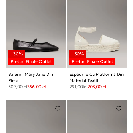
Balerini Mary Jane Din
Espadrile Cu Platforma Din
Piele
Material Textil
509,00
lei
356,00
lei
291,00
lei
203,00
lei