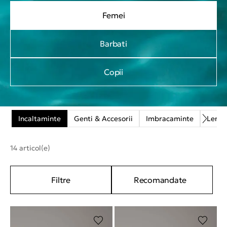
Femei
Barbati
Copii
Incaltaminte
Genti & Accesorii
Imbracaminte
Lenje
14 articol(e)
Filtre
Recomandate