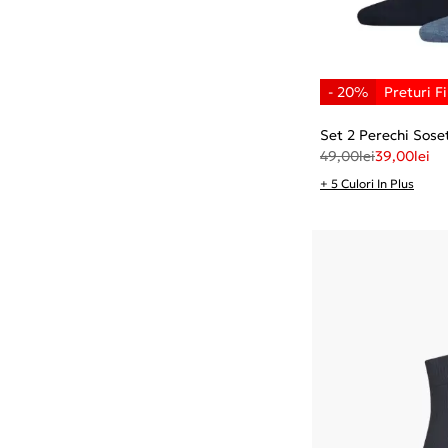
Set 2 Perechi Sose
49,00
lei
39,00
lei
+ 5 Culori In Plus