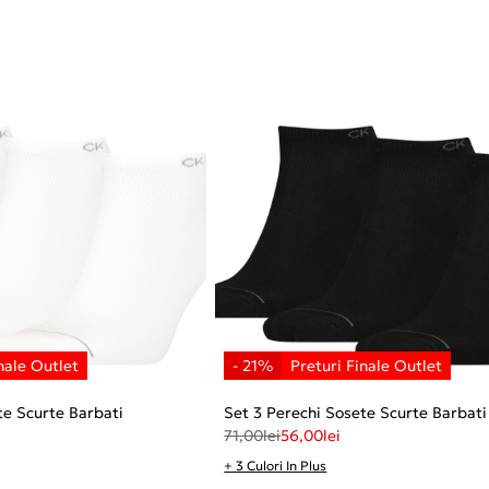
te Scurte Barbati
Set 3 Perechi Sosete Scurte Barbati
71,00
lei
56,00
lei
+ 3 Culori In Plus