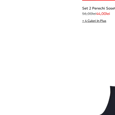
Set 2 Perechi Sose
56,00
lei
44,00
lei
+ 4 Culori In Plus