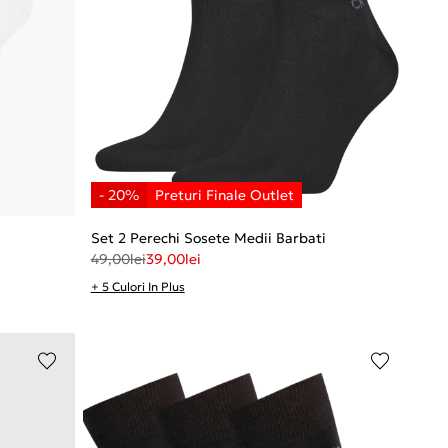
Set 2 Perechi Sosete Medii Barbati
49,00
lei
39,00
lei
+ 5 Culori In Plus