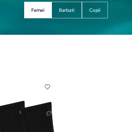
Femei
Barbati
Copii