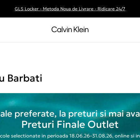
GLS Locker - Metoda Noua de Livrare - Ridicare 24/7
Livrare gratuita la comenzile de peste 250 RON
u Barbati
 tale preferate, la preturi si mai av
Preturi Finale Outlet
icole selectionate in perioada 18.06.26–31.08.26, online si i