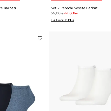
te Barbati
Set 2 Perechi Sosete Barbati
56,00
lei
44,00
lei
+ 4 Culori In Plus