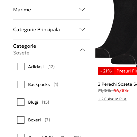
Marime
Categorie Principala
Categorie
Sosete
Adidasi
(12)
2 Perechi Sosete S
Backpacks
(1)
71,00
lei
56,00
lei
+ 2 Culori In Plus
Blugi
(15)
Boxeri
(7)