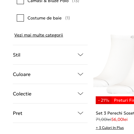
Camasi & Bluze Polo
(13)
Costume de baie
(1)
Vezi mai multe categorii
Stil
Culoare
Colectie
Pret
Set 3 Perechi Sose
71,00
lei
56,00
lei
+ 3 Culori In Plus