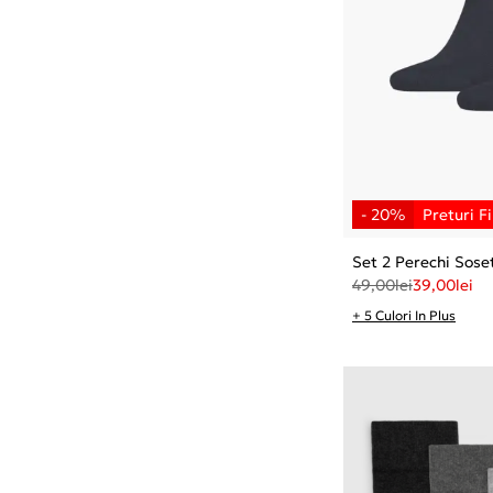
Set 2 Perechi Sose
49,00
lei
39,00
lei
+ 5 Culori In Plus