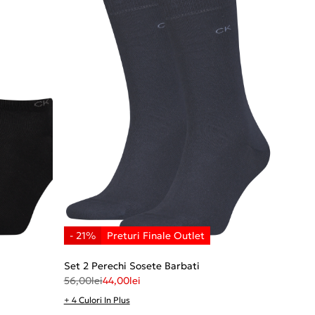
Set 2 Perechi Sosete Barbati
56,00
lei
44,00
lei
+ 4 Culori In Plus