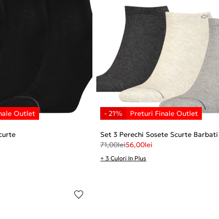
curte
Set 3 Perechi Sosete Scurte Barbati
71,00
lei
56,00
lei
+ 3 Culori In Plus