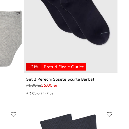
Set 3 Perechi Sosete Scurte Barbati
71,00
lei
56,00
lei
+ 3 Culori In Plus