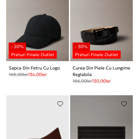
Sapca Din Fetru Cu Logo
Curea Din Piele Cu Lungime
168,00
lei
134,00
lei
Reglabila
186,00
lei
130,00
lei