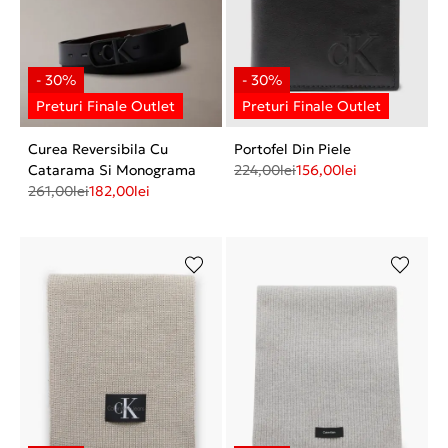
Curea Reversibila Cu
Portofel Din Piele
Catarama Si Monograma
224,00
lei
156,00
lei
261,00
lei
182,00
lei