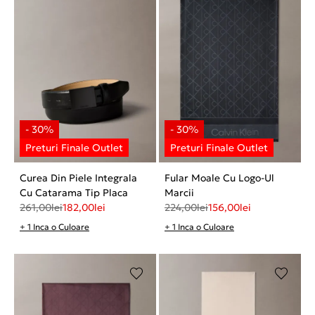
Curea Din Piele Integrala
Fular Moale Cu Logo-Ul
Cu Catarama Tip Placa
Marcii
261,00
lei
182,00
lei
224,00
lei
156,00
lei
+ 1 Inca o Culoare
+ 1 Inca o Culoare