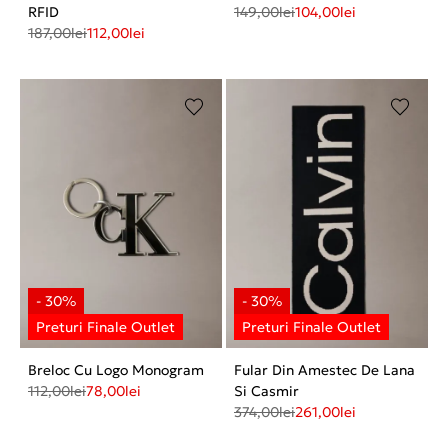
RFID
149,00
lei
104,00
lei
187,00
lei
112,00
lei
Breloc Cu Logo Monogram
Fular Din Amestec De Lana
112,00
lei
78,00
lei
Si Casmir
374,00
lei
261,00
lei