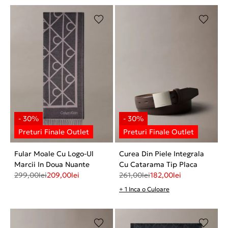
Fular Moale Cu Logo-Ul
Curea Din Piele Integrala
Marcii In Doua Nuante
Cu Catarama Tip Placa
299,00
lei
209,00
lei
261,00
lei
182,00
lei
+ 1 Inca o Culoare