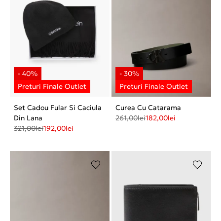
Set Cadou Fular Si Caciula
Curea Cu Catarama
Din Lana
261,00
lei
182,00
lei
321,00
lei
192,00
lei