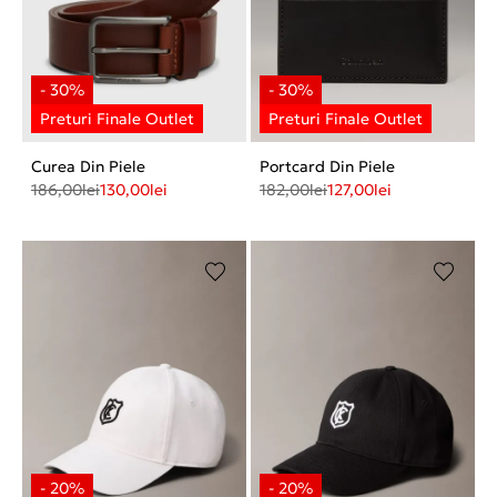
Curea Din Piele
Portcard Din Piele
186,00
lei
130,00
lei
182,00
lei
127,00
lei