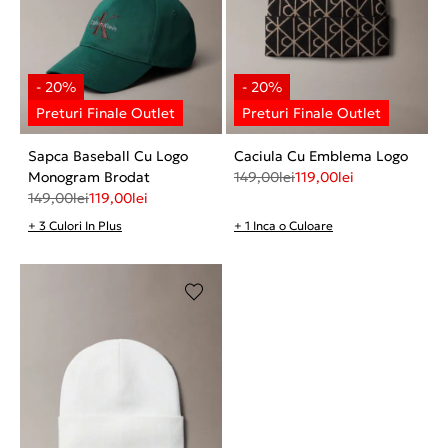
Sapca Baseball Cu Logo
Caciula Cu Emblema Logo
Monogram Brodat
149,00
lei
119,00
lei
149,00
lei
119,00
lei
+ 3 Culori In Plus
+ 1 Inca o Culoare