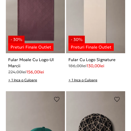
Fular Moale Cu Logo-Ul
Fular Cu Logo Signature
Marcii
186,00
lei
130,00
lei
224,00
lei
156,00
lei
+ 1 Inca o Culoare
+ 1 Inca o Culoare