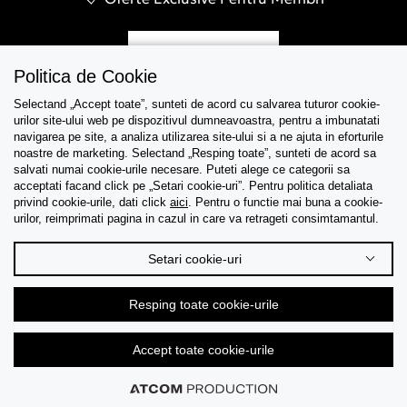
Inregistreaza-te
Politica de Cookie
Selectand „Accept toate”, sunteti de acord cu salvarea tuturor cookie-
urilor site-ului web pe dispozitivul dumneavoastra, pentru a imbunatati
navigarea pe site, a analiza utilizarea site-ului si a ne ajuta in eforturile
Asistenta
noastre de marketing. Selectand „Resping toate”, sunteti de acord sa
salvati numai cookie-urile necesare. Puteti alege ce categorii sa
acceptati facand click pe „Setari cookie-uri”. Pentru politica detaliata
Colectii
privind cookie-urile, dati click
aici
. Pentru o functie mai buna a cookie-
urilor, reimprimati pagina in cazul in care va retrageti consimtamantul.
Tips & Guides
Setari cookie-uri
Despre noi
Resping toate cookie-urile
Limba
Accept toate cookie-urile