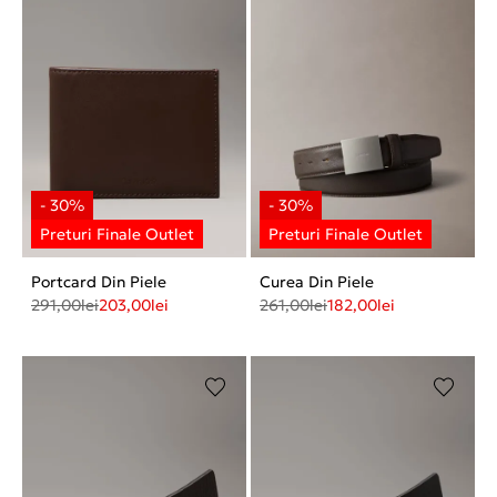
Portcard Din Piele
Curea Din Piele
291,00
lei
203,00
lei
261,00
lei
182,00
lei