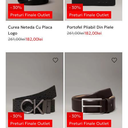
Curea Neteda Cu Placa
Portofel Pliabil Din Piele
Logo
261,00
lei
182,00
lei
261,00
lei
182,00
lei