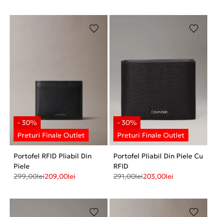
Portofel RFID Pliabil Din
Portofel Pliabil Din Piele Cu
Piele
RFID
299,00
lei
209,00
lei
291,00
lei
203,00
lei