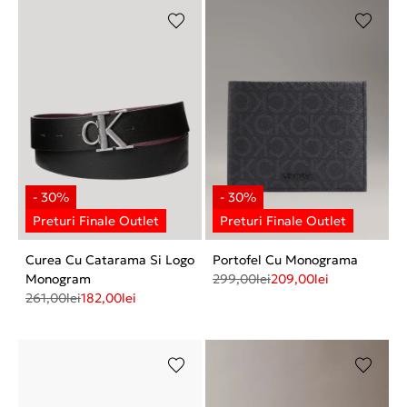
Curea Cu Catarama Si Logo
Portofel Cu Monograma
Monogram
299,00
lei
209,00
lei
261,00
lei
182,00
lei