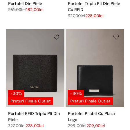
Portofel Din Piele
Portofel Triplu Pli Din Piele
261,00
lei
182,00
lei
Cu RFID
327,00
lei
228,00
lei
Portofel RFID Triplu Pli Din
Portofel Pliabil Cu Placa
Piele
Logo
327,00
lei
228,00
lei
299,00
lei
209,00
lei