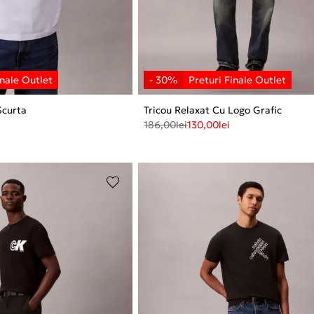
Scurta
Tricou Relaxat Cu Logo Grafic
186,00
lei
130,00
lei