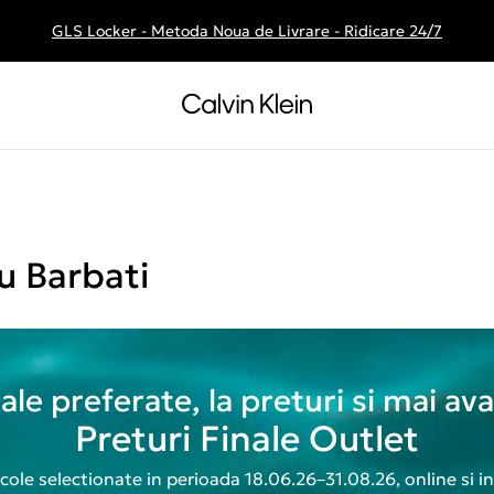
GLS Locker - Metoda Noua de Livrare - Ridicare 24/7
Livrare gratuita la comenzile de peste 250 RON
u Barbati
 tale preferate, la preturi si mai av
Preturi Finale Outlet
icole selectionate in perioada 18.06.26–31.08.26, online si i