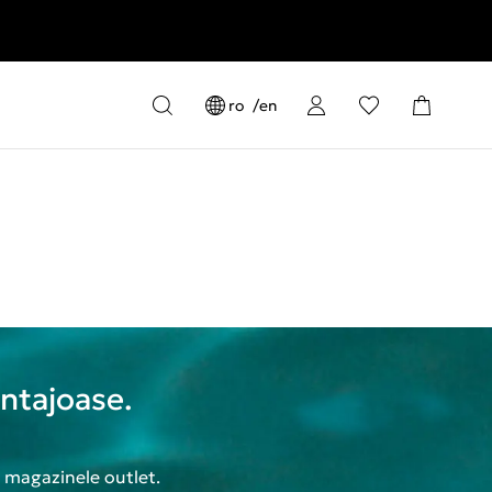
ro
en
antajoase.
n magazinele outlet.