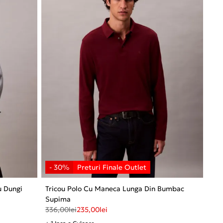
 Dungi
Tricou Polo Cu Maneca Lunga Din Bumbac
Supima
336,00
lei
235,00
lei