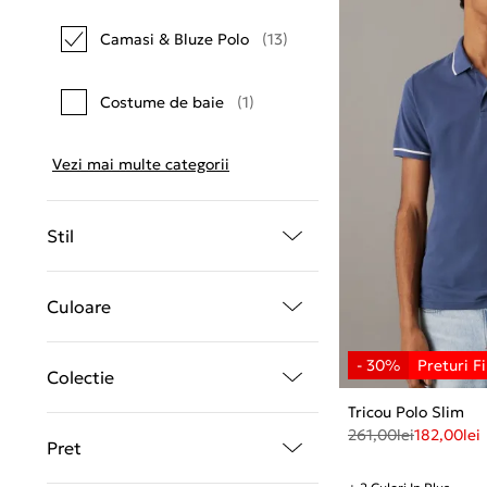
Camasi & Bluze Polo
(13)
Costume de baie
(1)
Vezi mai multe categorii
Stil
Culoare
Colectie
Tricou Polo Slim
261,00
lei
182,00
lei
Pret