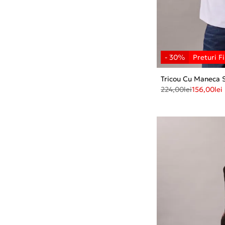
Tricou Cu Maneca 
224,00
lei
156,00
lei