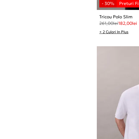
Tricou Polo Slim
261,00
lei
182,00
lei
+ 2 Culori In Plus