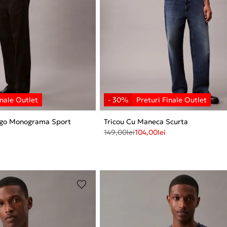
Logo Monograma Sport
Tricou Cu Maneca Scurta
149,00
lei
104,00
lei