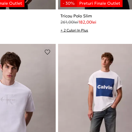
Tricou Polo Slim
261,00
lei
182,00
lei
+ 2 Culori In Plus