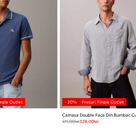
Camasa Double Face Din Bumbac Cu
411,00
lei
328,00
lei