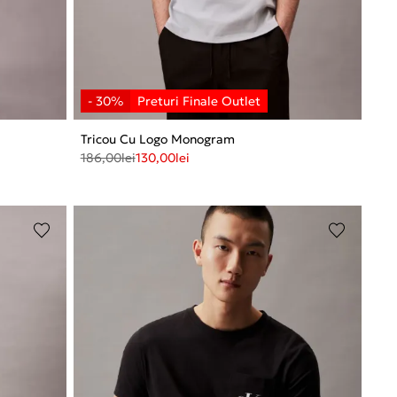
Tricou Cu Logo Monogram
186,00
lei
130,00
lei