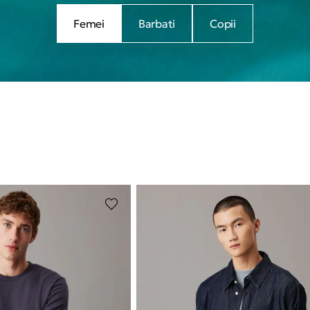
Femei
Barbati
Copii