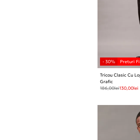
Tricou Clasic Cu 
Grafic
186,00
lei
130,00
lei