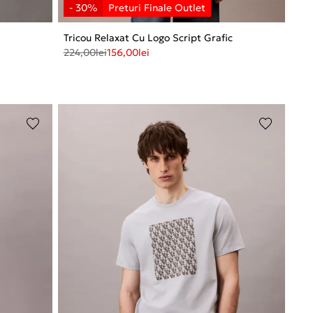
Tricou Relaxat Cu Logo Script Grafic
224,00
lei
156,00
lei