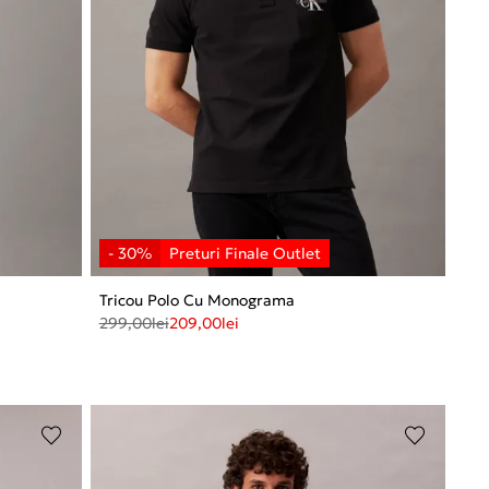
Tricou Polo Cu Monograma
299,00
lei
209,00
lei