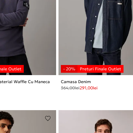
aterial Waffle Cu Maneca
Camasa Denim
364,00
lei
291,00
lei