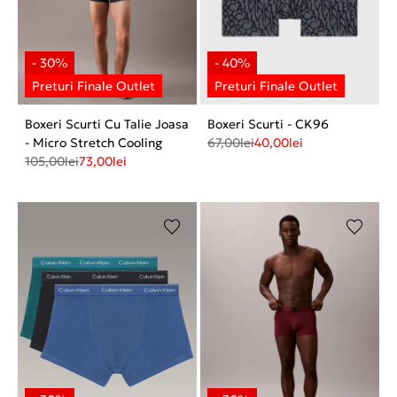
Boxeri Scurti Cu Talie Joasa
Boxeri Scurti - CK96
- Micro Stretch Cooling
67,00
lei
40,00
lei
105,00
lei
73,00
lei