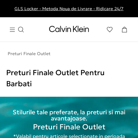
GLS Locker - Metoda Noua de Livrare - Ridicare 24/7
Livrare gratuita la comenzile de peste 250 RON
Preturi Finale Outlet
Preturi Finale Outlet Pentru
Barbati
Stilurile tale preferate, la preturi si mai
avantajoase.
Preturi Finale Outlet
*Valabil pentru articole selectionate in perioada