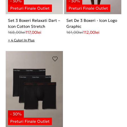
Set 3 Boxeri Relaxati Dart –
Set De 3 Boxeri - Icon Logo
Icon Cotton Stretch
Graphic
168,00
lei
117,00
lei
161,00
lei
112,00
lei
+ 4 Culori In Plus