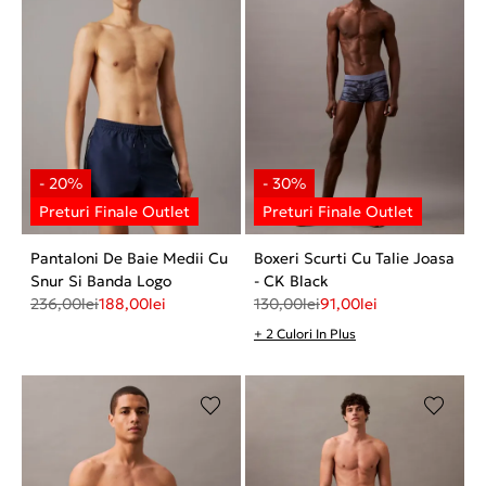
Pantaloni De Baie Medii Cu
Boxeri Scurti Cu Talie Joasa
Snur Si Banda Logo
- CK Black
236,00
lei
188,00
lei
130,00
lei
91,00
lei
+ 2 Culori In Plus