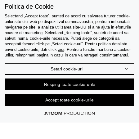
Politica de Cookie
Selectand „Accept toate”, sunteti de acord cu salvarea tuturor cookie-
urilor site-ului web pe dispozitivul dumneavoastra, pentru a imbunatati
navigarea pe site, a analiza utilizarea site-ului si a ne ajuta in eforturile
Asistenta
noastre de marketing. Selectand „Resping toate”, sunteti de acord sa
salvati numai cookie-urile necesare. Puteti alege ce categorii sa
acceptati facand click pe „Setari cookie-uri”. Pentru politica detaliata
Colectii
privind cookie-urile, dati click
aici
. Pentru o functie mai buna a cookie-
urilor, reimprimati pagina in cazul in care va retrageti consimtamantul.
Tips & Guides
Setari cookie-uri
Despre noi
Resping toate cookie-urile
Limba
Accept toate cookie-urile
© 2026 CK Stores B.V. Toate drepturile rezervate.