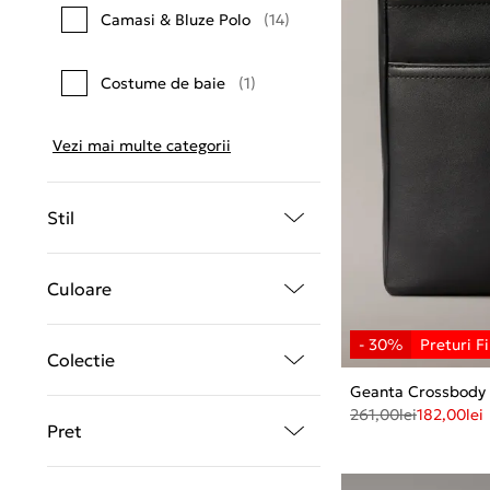
Camasi & Bluze Polo
(14)
Costume de baie
(1)
Vezi mai multe categorii
Stil
Culoare
Colectie
Geanta Crossbody
261,00
lei
182,00
lei
Pret