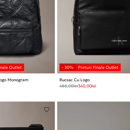
 Logo Monogram
Rucsac Cu Logo
486,00
lei
340,00
lei