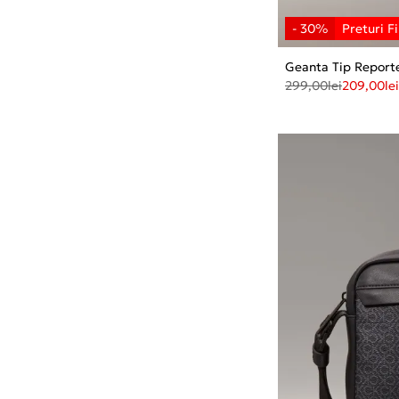
Geanta Tip Report
299,00
lei
209,00
lei