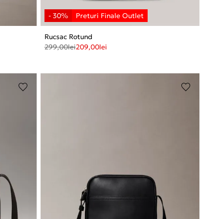
Rucsac Rotund
299,00
lei
209,00
lei