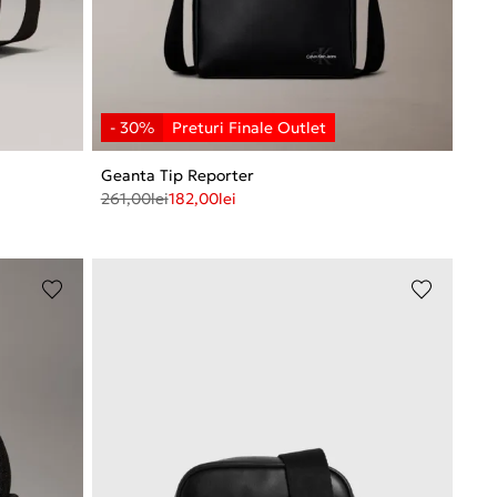
Geanta Tip Reporter
261,00
lei
182,00
lei