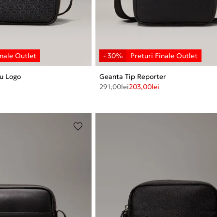
u Logo
Geanta Tip Reporter
291,00
lei
203,00
lei