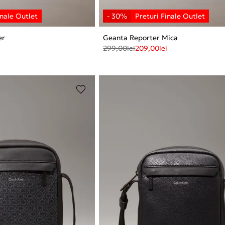
er
Geanta Reporter Mica
299,00
lei
209,00
lei