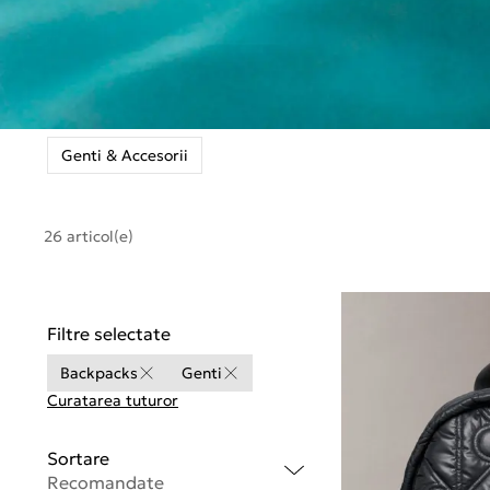
Genti & Accesorii
26 articol(e)
Filtre selectate
Backpacks
Genti
Curatarea tuturor
Sortare
Recomandate