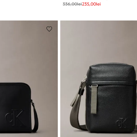
336,00
lei
235,00
lei