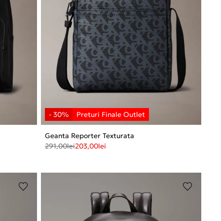
Geanta Reporter Texturata
291,00
lei
203,00
lei