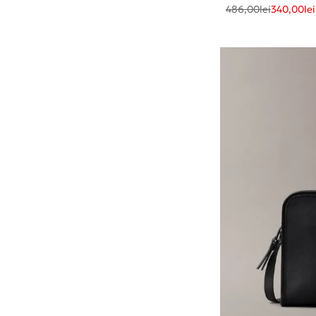
486,00
lei
340,00
lei