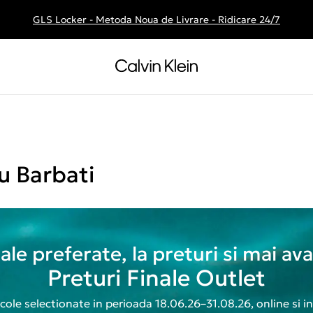
GLS Locker - Metoda Noua de Livrare - Ridicare 24/7
Livrare gratuita la comenzile de peste 250 RON
u Barbati
 tale preferate, la preturi si mai av
Preturi Finale Outlet
icole selectionate in perioada 18.06.26–31.08.26, online si i