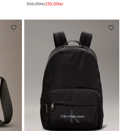
336,00
lei
235,00
lei