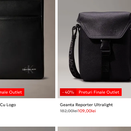
 Cu Logo
Geanta Reporter Ultralight
182,00
lei
109,00
lei