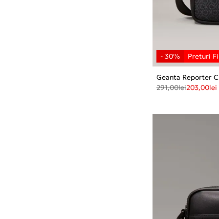
Geanta Reporter C
291,00
lei
203,00
lei