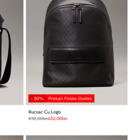
Rucsac Cu Logo
618,00
lei
432,00
lei