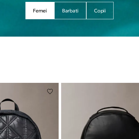
Femei
Barbati
Copii