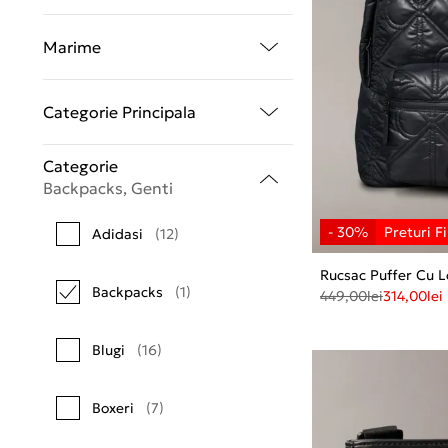
Marime
Categorie Principala
Categorie
Backpacks, Genti
Adidasi
(12)
Rucsac Puffer Cu
Backpacks
(1)
449,00
lei
314,00
lei
Blugi
(16)
Boxeri
(7)