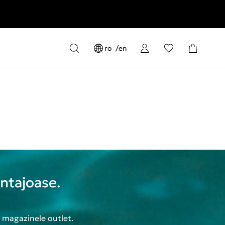
ro
en
antajoase.
n magazinele outlet.