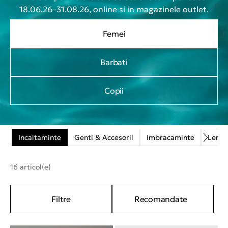
18.06.26–31.08.26, online si in magazinele outlet.
Femei
Barbati
Copii
Incaltaminte
Genti & Accesorii
Imbracaminte
Lenje
16 articol(e)
Filtre
Recomandate