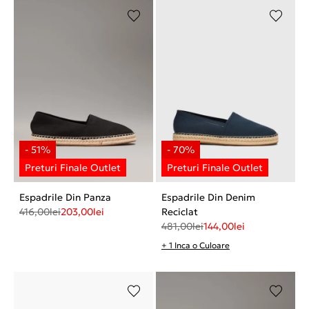
Espadrile Din Panza
Espadrile Din Denim
416,00
lei
203,00
lei
Reciclat
481,00
lei
144,00
lei
+ 1 Inca o Culoare