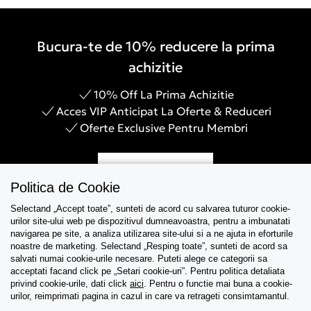
Bucura-te de 10% reducere la prima
achizitie
10% Off La Prima Achizitie
Acces VIP Anticipat La Oferte & Reduceri
Oferte Exclusive Pentru Membri
Inregistreaza-te
Politica de Cookie
Selectand „Accept toate”, sunteti de acord cu salvarea tuturor cookie-
urilor site-ului web pe dispozitivul dumneavoastra, pentru a imbunatati
navigarea pe site, a analiza utilizarea site-ului si a ne ajuta in eforturile
Asistenta
noastre de marketing. Selectand „Resping toate”, sunteti de acord sa
salvati numai cookie-urile necesare. Puteti alege ce categorii sa
acceptati facand click pe „Setari cookie-uri”. Pentru politica detaliata
Colectii
privind cookie-urile, dati click
aici
. Pentru o functie mai buna a cookie-
urilor, reimprimati pagina in cazul in care va retrageti consimtamantul.