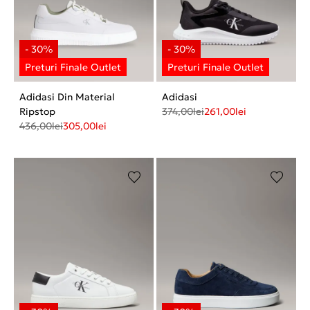
Adidasi Din Material
Adidasi
Ripstop
374,00
lei
261,00
lei
436,00
lei
305,00
lei