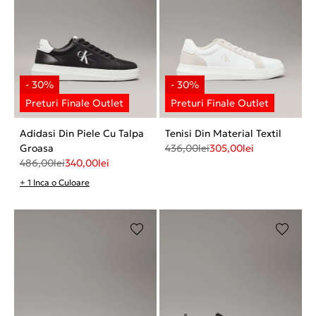
Adidasi Din Piele Cu Talpa
Tenisi Din Material Textil
Groasa
436,00
lei
305,00
lei
486,00
lei
340,00
lei
+ 1 Inca o Culoare