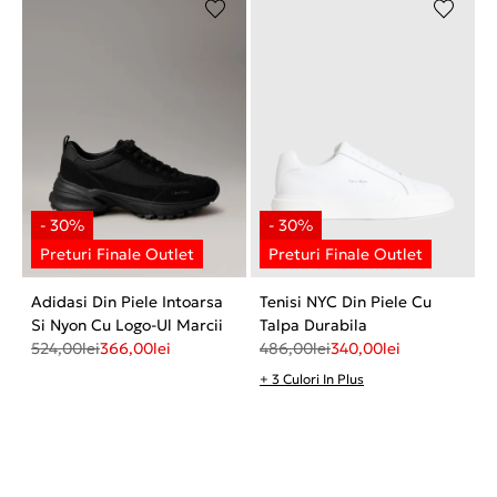
Adidasi Din Piele Intoarsa
Tenisi NYC Din Piele Cu
Si Nyon Cu Logo-Ul Marcii
Talpa Durabila
524,00
lei
366,00
lei
486,00
lei
340,00
lei
+ 3 Culori In Plus