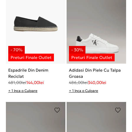
Espadrile Din Denim
Adidasi Din Piele Cu Talpa
Reciclat
Groasa
481,00
lei
144,00
lei
486,00
lei
340,00
lei
+ 1 Inca o Culoare
+ 1 Inca o Culoare