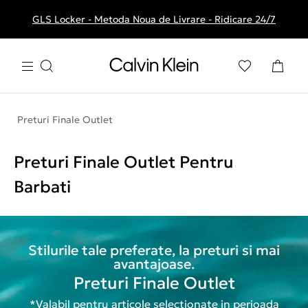
GLS Locker - Metoda Noua de Livrare - Ridicare 24/7
Livrare gratuita la comenzile de peste 250 RON
Preturi Finale Outlet
Preturi Finale Outlet Pentru
Barbati
Stilurile tale preferate, la preturi si mai
avantajoase.
Preturi Finale Outlet
*Valabil pentru articole selectionate in perioada