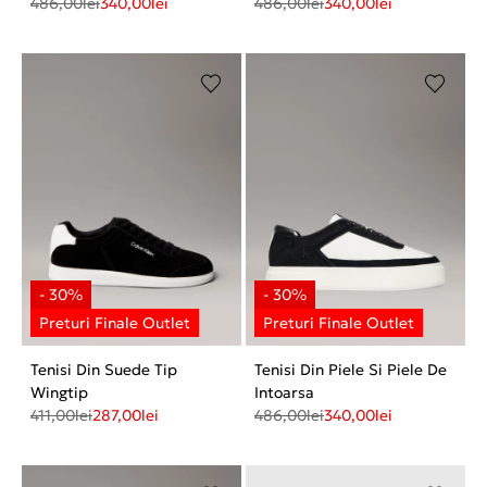
486,00
lei
340,00
lei
486,00
lei
340,00
lei
Tenisi Din Suede Tip
Tenisi Din Piele Si Piele De
Wingtip
Intoarsa
411,00
lei
287,00
lei
486,00
lei
340,00
lei